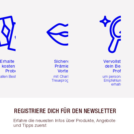
tikel 2 von 6
Artikel 3 von 6
Artikel 4 von 6
Erhalte zwei
Sichere dir
Vervollständig
kostenlose
Prämien &
dein Beauty-
Proben
Vorteile
Profil
 allen Bestellungen
mit Charlottes
um personalisierte
Treueprogramm
Empfehlungen zu
erhalten
REGISTRIERE DICH FÜR DEN NEWSLETTER
Erfahre die neuesten Infos über Produkte, Angebote
und Tipps zuerst