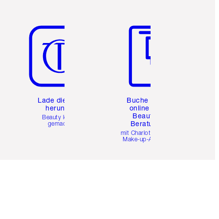
Artikel 5 von 6
Artikel 6 von 6
e
Lade die App
Buche eine
herunter
online 1:1
Beauty-
Beauty leicht
Beratung
gemacht
mit Charlottes Pro
Make-up-Artists.