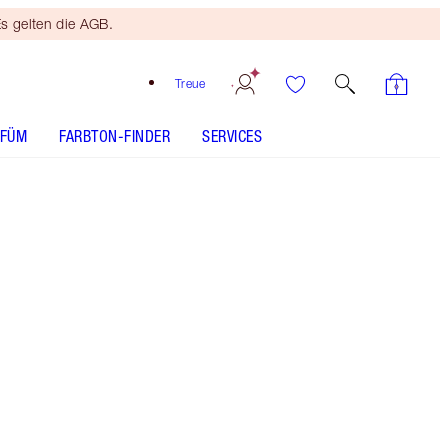
s gelten die AGB.
Treue
RFÜM
FARBTON-FINDER
SERVICES
HAUTANALYSE
Kostenloses Mini
Beauty Duo
Ab 110 € Bestellwert! Es
gelten die AGB.