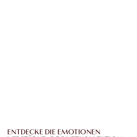
Erhalte 150 Treuetaler
Mehr erfahren
EXKLUSIV-ANGEBOTE BEI CHARLOTTE TILBURY
Charlottes Darlings Treue-Club. Sammle bei
jedem Einkauf Treuetaler!
Kostenloser Standardversand wenn du
59,00 €ausgibst
Wähle zwei kostenlose Proben beim Checkout
aus
ENTDECKE DIE EMOTIONEN