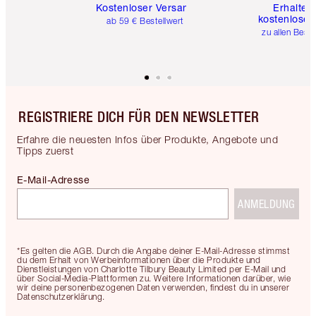
Kostenloser Versand
Erhalte 
kostenlose 
ab 59 € Bestellwert
zu allen Best
REGISTRIERE DICH FÜR DEN NEWSLETTER
Erfahre die neuesten Infos über Produkte, Angebote und
Tipps zuerst
E-Mail-Adresse
ANMELDUNG
*Es gelten die AGB. Durch die Angabe deiner E-Mail-Adresse stimmst
du dem Erhalt von Werbeinformationen über die Produkte und
Dienstleistungen von Charlotte Tilbury Beauty Limited per E-Mail und
über Social-Media-Plattformen zu. Weitere Informationen darüber, wie
wir deine personenbezogenen Daten verwenden, findest du in unserer
Datenschutzerklärung.