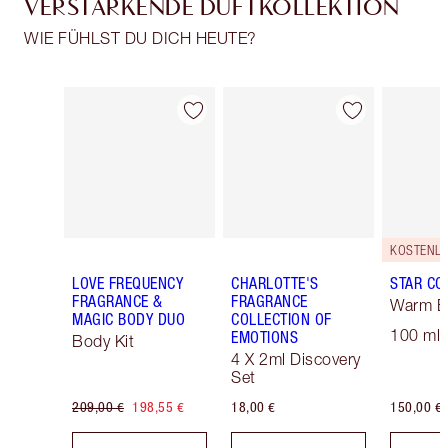
VERSTÄRKENDE DUFTKOLLEKTION
WIE FÜHLST DU DICH HEUTE?
Artikel 1 von 29
Artikel 2 von 29
LOVE FREQUENCY
CHARLOTTE'S
STAR CO
FRAGRANCE &
FRAGRANCE
Warm B
MAGIC BODY DUO
COLLECTION OF
100 ml 
EMOTIONS
Body Kit
4 X 2ml Discovery
Set
209,00 €
198,55 €
18,00 €
150,00 €