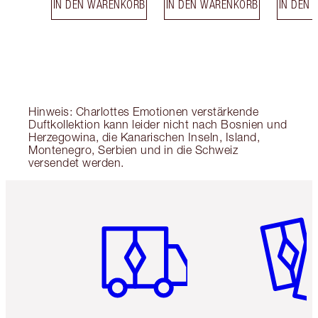
IN DEN WARENKORB
IN DEN WARENKORB
IN DEN
Hinweis: Charlottes Emotionen verstärkende
Duftkollektion kann leider nicht nach Bosnien und
Herzegowina, die Kanarischen Inseln, Island,
Montenegro, Serbien und in die Schweiz
versendet werden.
Artikel 1 von 6
Artikel 