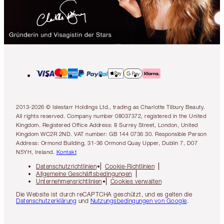
2013-2026 © Islestarr Holdings Ltd., trading as Charlotte Tilbury Beauty.
All rights reserved. Company number 08037372, registered in the United
Kingdom. Registered Office Address: 8 Surrey Street, London, United
Kingdom WC2R 2ND. VAT number: GB 144 0736 30. Responsible Person
Address: Ormond Building, 31-36 Ormond Quay Upper, Dublin 7, D07
N5YH, Ireland.
Kontakt
Datenschutzrichtlinien
Cookie-Richtlinien
Allgemeine Geschäftsbedingungen
Unternehmensrichtlinien
Cookies verwalten
Die Website ist durch reCAPTCHA geschützt, und es gelten die
Datenschutzerklärung
und
Nutzungsbedingungen von Google
.