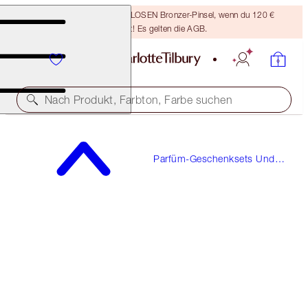
Sichere dir einen KOSTENLOSEN Bronzer-Pinsel, wenn du 120 €
ausgibst! Es gelten die AGB.
Nach Produkt, Farbton, Farbe suchen
KOSTENLOSE PROBE ENTHALTEN!
Parfüm-Geschenksets Und
STAR CONFIDENCE
Duftgeschenke
100 ML FRAGRANCE
150,00 €
(
1.500,00 €
/
1
l
)