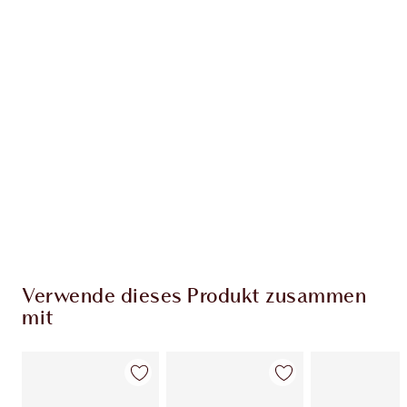
EXKLUSIV-ANGEBOTE BEI CHARLOTTE TILBURY
Charlottes Darlings Treue-Club. Sammle bei
jedem Einkauf Treuetaler!
Kostenloser Standardversand wenn du
59,00 €ausgibst
Wähle zwei kostenlose Proben beim Checkout
aus
Verwende dieses Produkt zusammen
mit