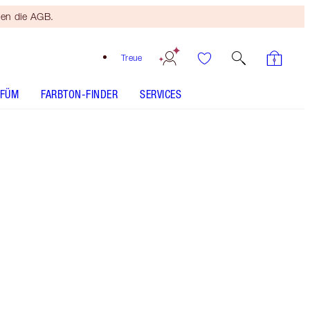
ten die AGB.
Treue
RFÜM
FARBTON-FINDER
SERVICES
Größe
200ml Love Frequency
59,00 €