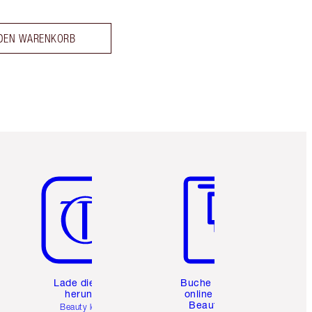
 DEN WARENKORB
Artikel 5 von 6
Artikel 6 von 6
e
Lade die App
Buche eine
herunter
online 1:1
Beauty-
Beauty leicht