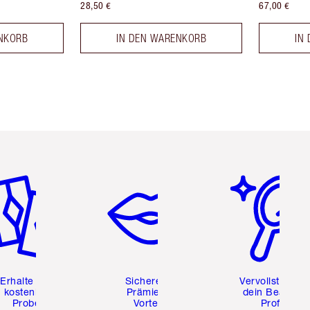
28,50 €
67,00 €
NKORB
IN DEN WARENKORB
IN
tikel 2 von 6
Artikel 3 von 6
Artikel 4 von 6
Erhalte zwei
Sichere dir
Vervollständig
kostenlose
Prämien &
dein Beauty-
Proben
Vorteile
Profil