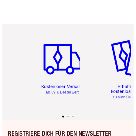
Artikel 1 von 6
Artikel 
Kostenloser Versand
Erhalte 
kostenlose 
ab 59 € Bestellwert
zu allen Best
REGISTRIERE DICH FÜR DEN NEWSLETTER