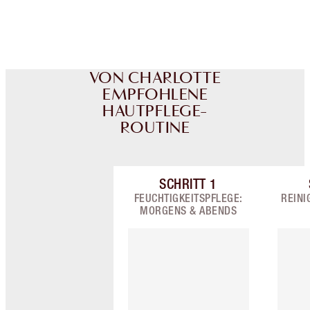
Wähle zwei kostenlose Proben beim Checkout
aus
VON CHARLOTTE
EMPFOHLENE
HAUTPFLEGE-
ROUTINE
SCHRITT
1
Artikel 1 von 9
FEUCHTIGKEITSPFLEGE:
REINI
MORGENS & ABENDS