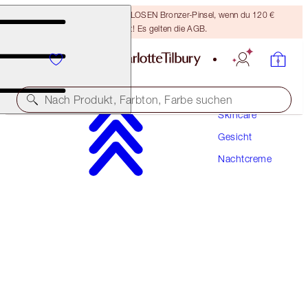
Sichere dir einen KOSTENLOSEN Bronzer-Pinsel, wenn du 120 €
ausgibst! Es gelten die AGB.
Nach Produkt, Farbton, Farbe suchen
Skincare
Gesicht
MAGIC NIGHT CREAM
Nachtcreme
15 ML
39,00 €
(
2.600,00 €
/
1
l
)