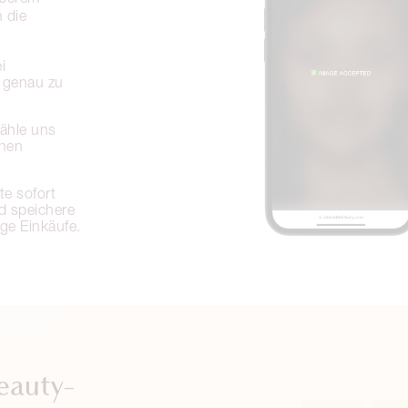
 die
i
n genau zu
ähle uns
inen
te sofort
d speichere
ige Einkäufe.
eauty-