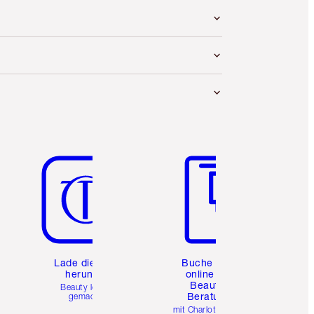
Artikel 5 von 6
Artikel 6 von 6
e
Lade die App
Buche eine
herunter
online 1:1
Beauty-
Beauty leicht
Beratung
gemacht
mit Charlottes Pro