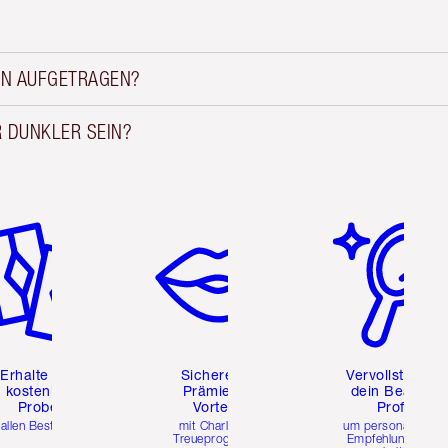
ON AUFGETRAGEN?
R DUNKLER SEIN?
tikel 2 von 6
Artikel 3 von 6
Artikel 4 von 6
Erhalte zwei
Sichere dir
Vervollständig
kostenlose
Prämien &
dein Beauty-
Proben
Vorteile
Profil
 allen Bestellungen
mit Charlottes
um personalisierte
Treueprogramm
Empfehlungen zu