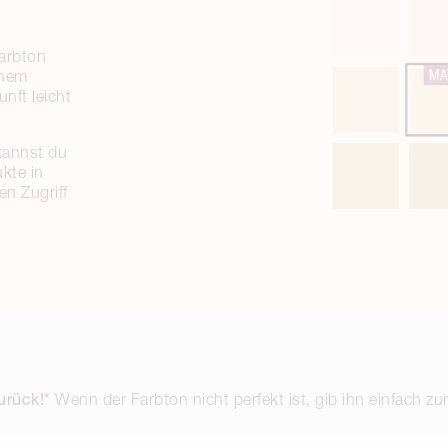
arbton
inem
nft leicht
kannst du
kte in
en Zugriff
urück!*
Wenn der Farbton nicht perfekt ist, gib ihn einfach zu