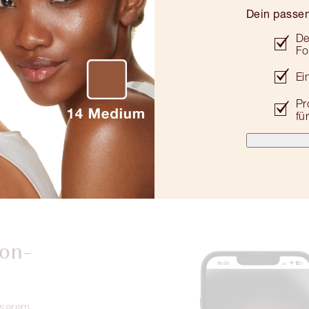
Dein passe
De
Fo
Ei
Pr
fü
ion-
nserem