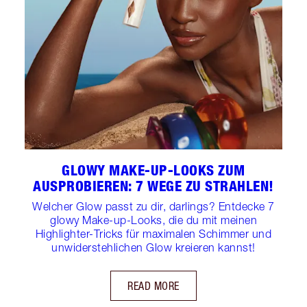
GLOWY MAKE-UP-LOOKS ZUM
AUSPROBIEREN: 7 WEGE ZU STRAHLEN!
Welcher Glow passt zu dir, darlings? Entdecke 7
glowy Make-up-Looks, die du mit meinen
Highlighter-Tricks für maximalen Schimmer und
unwiderstehlichen Glow kreieren kannst!
READ MORE