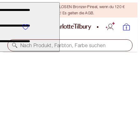
Sichere dir einen KOSTENLOSEN Bronzer-Pinsel, wenn du 120 €
ausgibst! Es gelten die AGB.
Nach Produkt, Farbton, Farbe suchen
KOSTENLOSE PASSENDE REISEGRÖSSE DAZU!
GLOW TONER FULL-SIZE + TRAVEL-SIZE DUO
OFFER ENDED
68,00 €