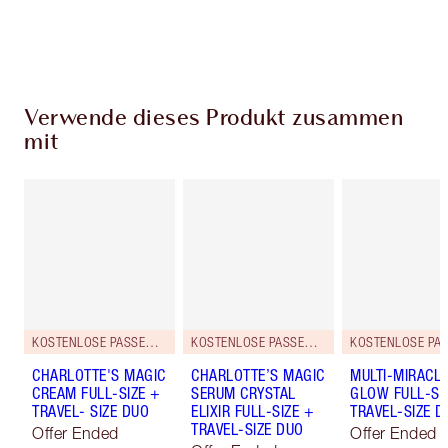
Wähle zwei kostenlose Proben beim Checkout
aus
Verwende dieses Produkt zusammen
mit
KOSTENLOSE PASSENDE REISEGRÖSSE DAZU!
KOSTENLOSE PASSENDE REISEGRÖSSE DAZU!
CHARLOTTE'S MAGIC
CHARLOTTE’S MAGIC
MULTI-MIRACL
CREAM FULL-SIZE +
SERUM CRYSTAL
GLOW FULL-SI
TRAVEL- SIZE DUO
ELIXIR FULL-SIZE +
TRAVEL-SIZE D
TRAVEL-SIZE DUO
Offer Ended
Offer Ended