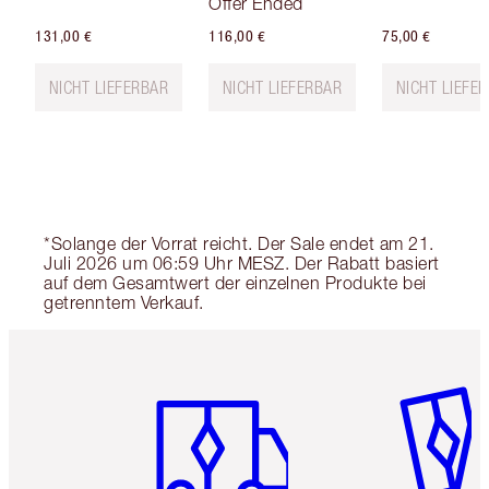
Offer Ended
131,00 €
116,00 €
75,00 €
NICHT LIEFERBAR
NICHT LIEFERBAR
NICHT LIEFE
*Solange der Vorrat reicht. Der Sale endet am 21.
Juli 2026 um 06:59 Uhr MESZ. Der Rabatt basiert
auf dem Gesamtwert der einzelnen Produkte bei
getrenntem Verkauf.
Artikel 1 von 6
Artikel 