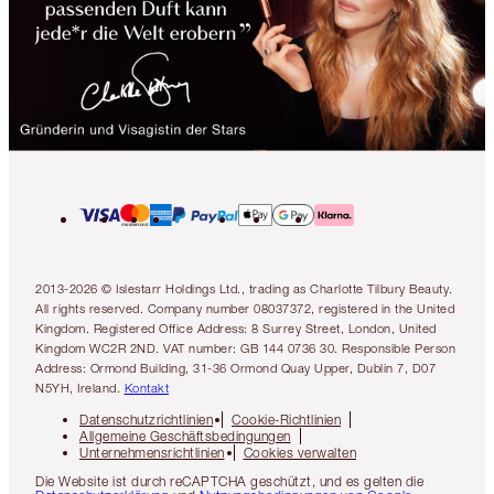
2013-2026 © Islestarr Holdings Ltd., trading as Charlotte Tilbury Beauty.
All rights reserved. Company number 08037372, registered in the United
Kingdom. Registered Office Address: 8 Surrey Street, London, United
Kingdom WC2R 2ND. VAT number: GB 144 0736 30. Responsible Person
Address: Ormond Building, 31-36 Ormond Quay Upper, Dublin 7, D07
N5YH, Ireland.
Kontakt
Datenschutzrichtlinien
Cookie-Richtlinien
Allgemeine Geschäftsbedingungen
Unternehmensrichtlinien
Cookies verwalten
Die Website ist durch reCAPTCHA geschützt, und es gelten die