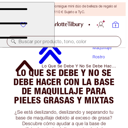
¡ÚLTIMA OPORTUNIDAD! Consigue mini dúo de belleza de regalo al
gastar 110 € Sujeto a TyC.
Buscar por producto, tono, color
Maquillaje
Rostro
Lo Que Se Debe Y No Se Debe Hacer
LO QUE SE DEBE Y NO SE
Con La Base De Maquillaje Para
Pieles Grasas Y Mixtas
DEBE HACER CON LA BASE
DE MAQUILLAJE PARA
PIELES GRASAS Y MIXTAS
¿Se está deslizando, deslizando y separando tu
base de maquillaje debido al exceso de grasa?
Descubre cómo ayudar a que la base de