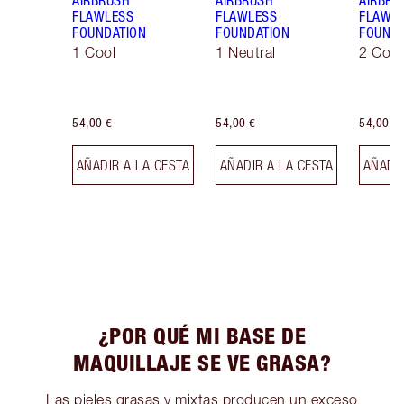
AIRBRUSH
AIRBRUSH
AIRBRU
FLAWLESS
FLAWLESS
FLAWL
FOUNDATION
FOUNDATION
FOUNDA
1 Cool
1 Neutral
2 Cool
54,00 €
54,00 €
54,00 €
AÑADIR A LA CESTA
AÑADIR A LA CESTA
AÑADIR
¿POR QUÉ MI BASE DE
MAQUILLAJE SE VE GRASA?
Las pieles grasas y mixtas producen un exceso