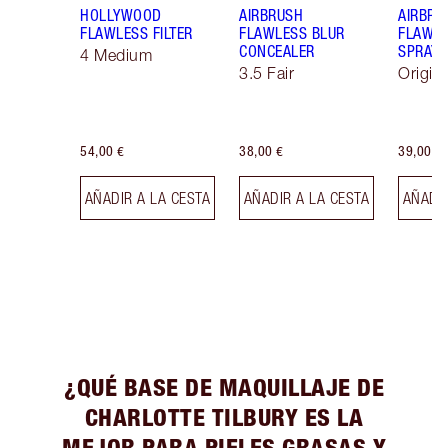
HOLLYWOOD
AIRBRUSH
AIRBRU
FLAWLESS FILTER
FLAWLESS BLUR
FLAWLE
CONCEALER
SPRAY
4 Medium
3.5 Fair
Origin
54,00 €
38,00 €
39,00 €
AÑADIR A LA CESTA
AÑADIR A LA CESTA
AÑADIR
¿QUÉ BASE DE MAQUILLAJE DE
CHARLOTTE TILBURY ES LA
MEJOR PARA PIELES GRASAS Y