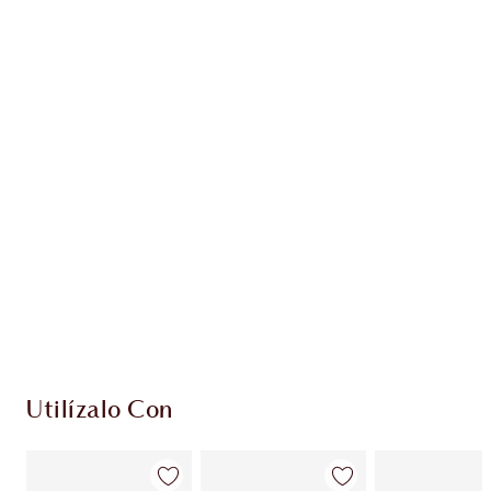
Gana 80 monedas de fidelización
Más información
PRODUCTOS EXCLUSIVOS DE CHARLOTTE TILBURY
Club de fidelidad Charlotte’s Darlings. Gana
monedas de fidelización cada vez que
compres!
Envío estándar con compras de 59,00 €
Elige 2 muestras gratis al finalizar la compra
Utilízalo Con