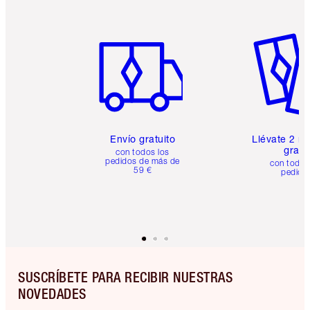
Artículo 1 de 6
Artículo
Envío gratuito
Llévate 2 m
gratis
con todos los
pedidos de más de
con todos
59 €
pedido
SUSCRÍBETE PARA RECIBIR NUESTRAS
NOVEDADES