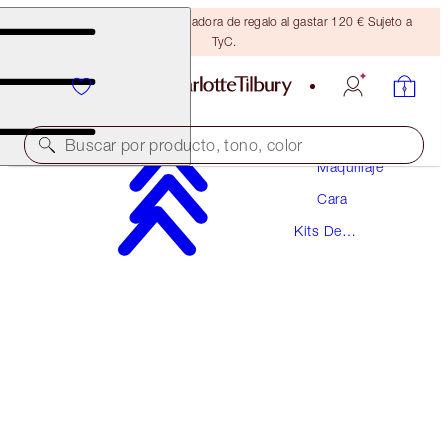
Consigue una brocha bronceadora de regalo al gastar 120 € Sujeto a
TyC.
Buscar por producto, tono, color
Maquillaje
Cara
AHORRA UN 10 %
Kits De
CHARLOTTE’S FLAWLESS PROTECT & SET
Maquillaje
KIT
FACE KIT
89,00 €
80,10 €