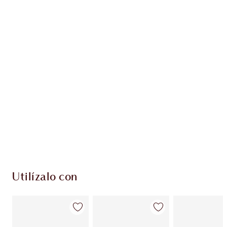
Gana 48 monedas de fidelización
Más información
PRODUCTOS EXCLUSIVOS DE CHARLOTTE TILBURY
Club de fidelidad Charlotte’s Darlings. Gana
monedas de fidelización cada vez que
compres!
Envío estándar con compras de 59,00 €
Elige 2 muestras gratis al finalizar la compra
Utilízalo con