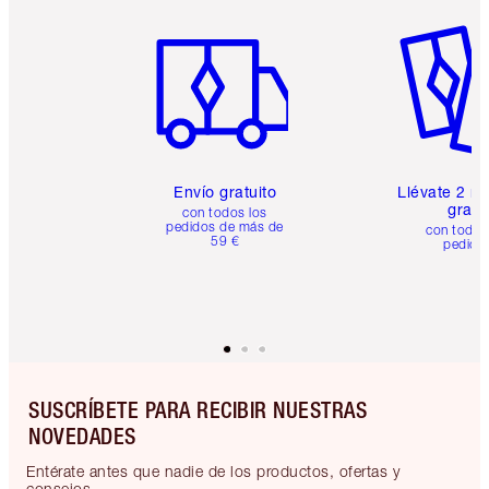
Artículo 1 de 6
Artículo
Envío gratuito
Llévate 2 m
gratis
con todos los
pedidos de más de
con todos
59 €
pedido
SUSCRÍBETE PARA RECIBIR NUESTRAS
NOVEDADES
Entérate antes que nadie de los productos, ofertas y
consejos