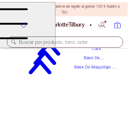
Consigue una brocha bronceadora de regalo al gastar 120 € Sujeto a
TyC.
Maquillaje
Buscar por producto, tono, color
Cara
Base De
UNREAL SKIN SHEER GLOW TINT HYDRATING
Maquillaje
FOUNDATION STICK
Base De Maquillaje En
Barra
9 TAN
48,00 €
(
53,33 €
/
10
g
)