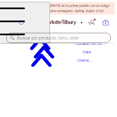
15 % de descuento + ENVÍO GRATIS en tu primer pedido con el código
DARLING15. Inicia sesión para conseguirlo, darling. Sujeto a TyC.
Buscar por producto, tono, color
Cuidado De La
Piel
Cara
¡FÓRMULA POTENCIADA!
Crema
CHARLOTTE'S MAGIC CREAM
Hidratante
50 ML MOISTURISER
97,00 €
(
194,00 €
/
100
ml
)