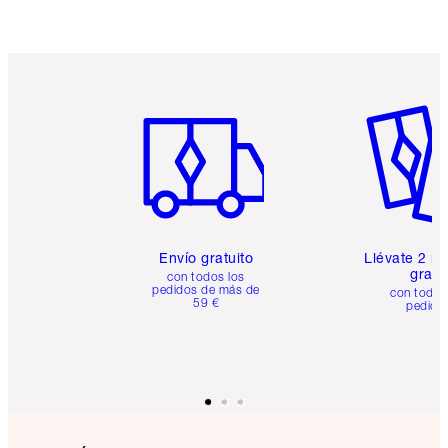
Artículo 1 de 6
Artículo
Envío gratuito
Llévate 2 m
gratis
con todos los
pedidos de más de
con todos
59 €
pedido