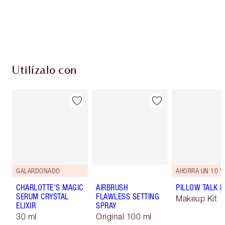
Envío estándar con compras de 59,00 €
Elige 2 muestras gratis al finalizar la compra
Utilízalo con
GALARDONADO
AHORRA UN 10 %
CHARLOTTE'S MAGIC
AIRBRUSH
PILLOW TALK LI
SERUM CRYSTAL
FLAWLESS SETTING
Makeup Kit
ELIXIR
SPRAY
30 ml
Original 100 ml