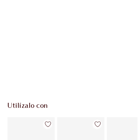
Gana 48 monedas de fidelización
Más información
PRODUCTOS EXCLUSIVOS DE CHARLOTTE TILBURY
Club de fidelidad Charlotte’s Darlings. Gana
monedas de fidelización cada vez que
compres!
Envío estándar con compras de 59,00 €
Elige 2 muestras gratis al finalizar la compra
Utilízalo con