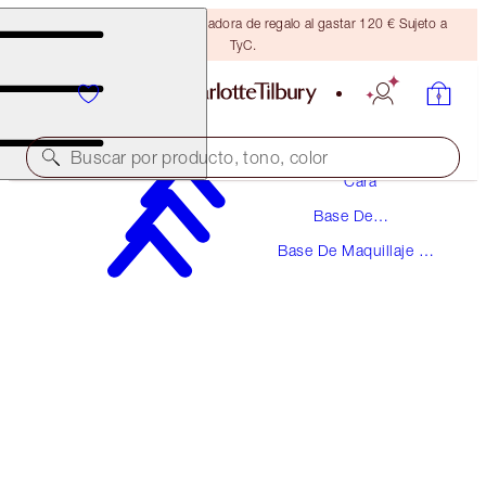
Consigue una brocha bronceadora de regalo al gastar 120 € Sujeto a
TyC.
Maquillaje
Buscar por producto, tono, color
Cara
Base De
UNREAL SKIN SHEER GLOW TINT HYDRATING
Maquillaje
FOUNDATION STICK
Base De Maquillaje En
Barra
2 FAIR
48,00 €
(
53,33 €
/
10
g
)