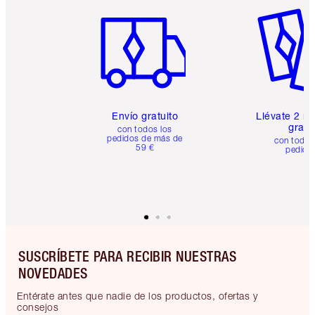
Artículo 1 de 6
Artículo
Envío gratuito
Llévate 2 m
gratis
con todos los
pedidos de más de
con todos
59 €
pedido
SUSCRÍBETE PARA RECIBIR NUESTRAS
NOVEDADES
Entérate antes que nadie de los productos, ofertas y
consejos