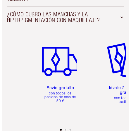
¿CÓMO CUBRO LAS MANCHAS Y LA
HIPERPIGMENTACIÓN CON MAQUILLAJE?
Artículo 1 de 6
Artículo
Envío gratuito
Llévate 2 m
gratis
con todos los
pedidos de más de
con todos
59 €
pedido