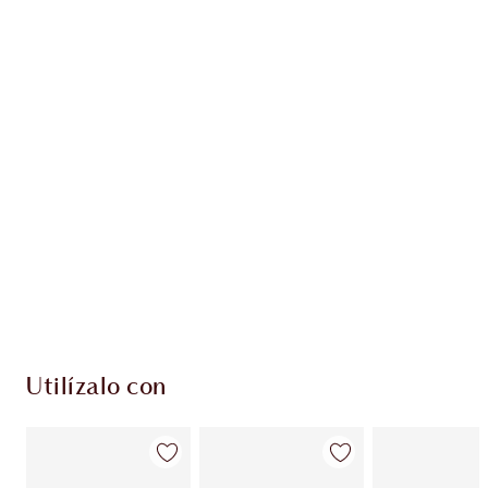
Gana 46 monedas de fidelización
Más información
PRODUCTOS EXCLUSIVOS DE CHARLOTTE TILBURY
Club de fidelidad Charlotte’s Darlings. Gana
monedas de fidelización cada vez que
compres!
Envío estándar con compras de 59,00 €
Elige 2 muestras gratis al finalizar la compra
Utilízalo con