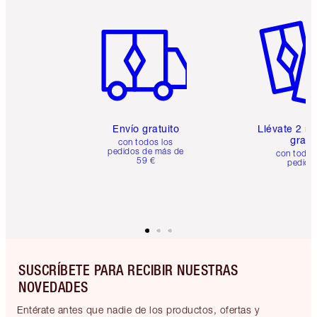
Artículo 1 de 6
Artículo
Envío gratuito
Llévate 2 m
gratis
con todos los
pedidos de más de
con todos
59 €
pedido
SUSCRÍBETE PARA RECIBIR NUESTRAS
NOVEDADES
Entérate antes que nadie de los productos, ofertas y