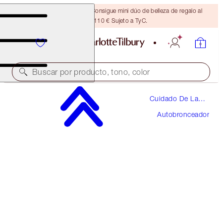
¡ÚLTIMA OPORTUNIDAD! Consigue mini dúo de belleza de regalo al
gastar 110 € Sujeto a TyC.
Buscar por producto, tono, color
Cuidado De La
BEAUTIFUL SKIN ISLAND GLOW EASY
Piel
TANNING DROPS
Autobronceador
FAIR TO MEDIUM
46,00 €