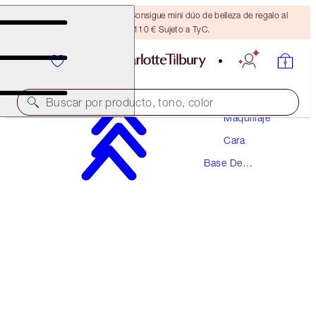
¡ÚLTIMA OPORTUNIDAD! Consigue mini dúo de belleza de regalo al
gastar 110 € Sujeto a TyC.
Buscar por producto, tono, color
Maquillaje
Cara
¡NUEVA FÓRMULA FLAWLESS!
Base De
AIRBRUSH FLAWLESS FOUNDATION
Maquillaje
12 NEUTRAL
54,00 €
(
18,00 €
/
10
ml
)