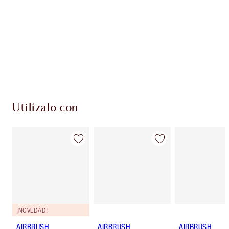
Club de fidelidad Charlotte’s Darlings. Gana
monedas de fidelización cada vez que
compres!
Envío estándar con compras de 59,00 €
Elige 2 muestras gratis al finalizar la compra
Utilízalo con
¡NOVEDAD!
AIRBRUSH
AIRBRUSH
AIRBRUSH