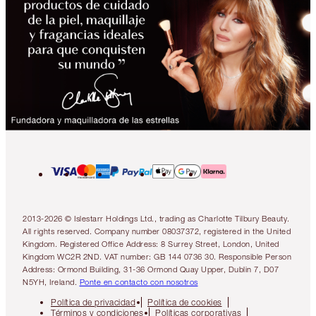
2013-2026 © Islestarr Holdings Ltd., trading as Charlotte Tilbury Beauty.
All rights reserved. Company number 08037372, registered in the United
Kingdom. Registered Office Address: 8 Surrey Street, London, United
Kingdom WC2R 2ND. VAT number: GB 144 0736 30. Responsible Person
Address: Ormond Building, 31-36 Ormond Quay Upper, Dublin 7, D07
N5YH, Ireland.
Ponte en contacto con nosotros
Política de privacidad
Política de cookies
Términos y condiciones
Políticas corporativas