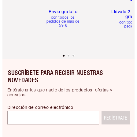
Envío gratuito
Llévate 2 m
gratis
con todos los
pedidos de más de
con todos
59 €
pedido
SUSCRÍBETE PARA RECIBIR NUESTRAS
NOVEDADES
Entérate antes que nadie de los productos, ofertas y
consejos
Dirección de correo electrónico
REGÍSTRATE