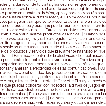
tilizas el sitio web y sus distintas ventanas y links a los qu
es y la duración de tu visita y las decisiones que tomes dur
ación personal mediante el uso de cookies, registros de serv
o píxeles en nuestro sitio Web, apps y correos electrónicos. 
 exhaustiva sobre el tratamiento y el uso de cookies por nuest
 web, para garantizar que se te presenta de la manera más efect
 uso que podamos y para que puedas participar en sus funcion
s tu consentimiento. | | | Para analizar datos, realizar prueba
uden a mejorar nuestros productos y servicios. | Cuando nos d
sitio web sea seguro y esté protegido. |Obligación jurídica. O
ansmitirte sugerencias y recomendaciones a ti y a otros usuario
 servicios que puedan interesarte a ti o a ellos. Para hacerte 
ellos productos y servicios que previamente has visto en nue
o. | | | Para medir o entender la efectividad de la publicidad 
 para mostrarte publicidad relevante para ti. | Objetivos empres
 comportamiento generados por los correos electrónicos que 
orizar y analizar la efectividad de estas comunicaciones. | C
ormación adicional que decidas proporcionarnos, como tu cump
maquillaje tono de piel y preferencias de belleza. Podemos rec
re otras, a través de tu cuenta de Charlotte Tilbury, a través
tas que puedas concertar con nosotros, a través de juegos en 
ravés de correos electrónicos que te enviemos o mediante cam
ales opcionales. | Para ayudarnos a brindarte una experiencia
os empresariales legítimos | | Fotografías, vídeos y fotogramas 
ra su uso en el sitio web, redes sociales y otros canales de d