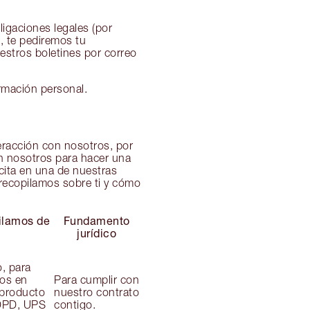
igaciones legales (por
, te pediremos tu
estros boletines por correo
rmación personal.
eracción con nosotros, por
on nosotros para hacer una
cita en una de nuestras
 recopilamos sobre ti y cómo
ilamos de
Fundamento
jurídico
o, para
nos en
Para cumplir con
 producto
nuestro contrato
 DPD, UPS
contigo.