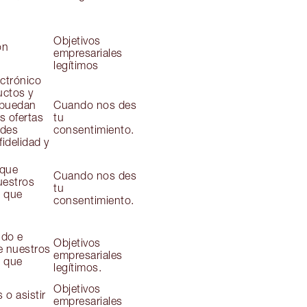
Objetivos
on
empresariales
legítimos
ectrónico
uctos y
 puedan
Cuando nos des
s ofertas
tu
ides
consentimiento.
idelidad y
 que
Cuando nos des
uestros
tu
s que
consentimiento.
ido e
Objetivos
e nuestros
empresariales
s que
legítimos.
Objetivos
 o asistir
empresariales