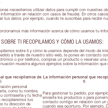
.
ones necesitemos utilizar datos para cumplir con nuestras obl
r información en relación con casos de fraude). En otros casos
r tus datos; por ejemplo, cuando te suscribas para recibir nu
porcionamos más información acerca de cómo usamos tu info
 SOBRE TI RECOPILAMOS Y CÓMO LA USAMOS:
opilamos sobre ti y cómo la usamos depende del modo de int
 pedido a través de nuestro sitio web, te pones en contacto c
ctrónico o por teléfono, compras un producto o reservas una 
tinuación muestra algunos ejemplos sobre la información que
nal que recopilamos de
La información personal que recop
ti
ti
mación personal
carte, como tu nombre,
Para gestionar tu pedido, por ejempl
tu contraseña y tu fecha
enviarte los productos o para poner
 recopilaremos tus
contacto contigo en relación con un
o tu dirección de
cuando sea oportuno. Por ejemplo,