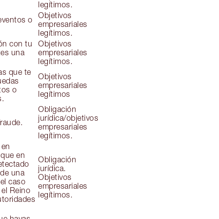
legítimos.
Objetivos
eventos o
empresariales
legítimos.
ón con tu
Objetivos
tes una
empresariales
legítimos.
as que te
Objetivos
puedas
empresariales
tos o
legítimos
s.
Obligación
jurídica/objetivos
fraude.
empresariales
legítimos.
 en
 que en
Obligación
etectado
jurídica.
 de una
Objetivos
 el caso
empresariales
 el Reino
legítimos.
utoridades
que hayas