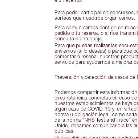
a un evento.
Para poder participar en concursos, 
sorteos que nosotros organicemos.
Para comunicarnos contigo en relaci
pedido o tu reserva, o si nos transmi
consulta o una queja.
Para que puedas realizar las encuest
enviemos (si lo deseas) o para que 
comentar o reseñar nuestros produc
servicios para ayudarnos a mejorarlo
Prevención y detección de casos de 
Podemos compartir esta información
circunstancias concretas en caso de
nuestros establecimientos se haya d
algún caso de COVID-19 y, en virtud
norma u obligación legal, como sería
de la norma “NHS Test and Trace” en
Unido, debamos comunicarlo a las a
públicas.
Para recibir un pago por un pedido 