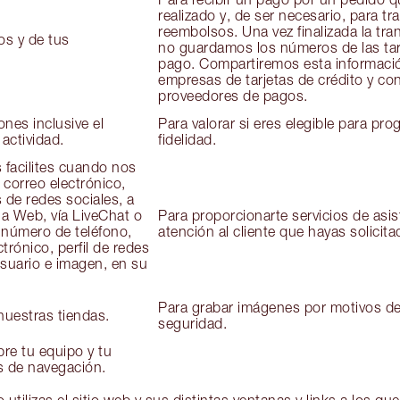
realizado y, de ser necesario, para tra
reembolsos. Una vez finalizada la tra
os y de tus
no guardamos los números de las tar
pago. Compartiremos esta informaci
empresas de tarjetas de crédito y co
proveedores de pagos.
ones inclusive el
Para valorar si eres elegible para pr
 actividad.
fidelidad.
 facilites cuando nos
 correo electrónico,
s de redes sociales, a
na Web, vía LiveChat o
Para proporcionarte servicios de asis
 número de teléfono,
atención al cliente que hayas solicita
trónico, perfil de redes
suario e imagen, en su
Para grabar imágenes por motivos d
uestras tiendas.
seguridad.
re tu equipo y tu
es de navegación.