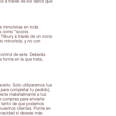
s a través de los datos que
os minoristas en toda
os como "socios
Tilbury a través de un socio
io minorista, y no con
control de este. Deberás
a forma en la que trata,
cerlo. Solo utilizaremos tus
para completar tu pedido),
ecte materialmente a tus
de compras para enviarte
os tanto de que podemos
uestros clientes. Ponte en
rivacidad si deseas más