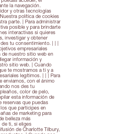
e puedas acceder, el
ante la navegación.
idor y otras tecnologías
Nuestra política de cookies
ra parte. | Para administrar
iva posible y para brindarte
es interactivas si quieres
s, investigar y obtener
es tu consentimiento. | | |
bjetivos empresariales
s de nuestro sitio web en
llegar información y
stro sitio web. | Cuando
que te mostramos a ti y a
ariales legítimos. | | | Para
te enviamos, con el ánimo
uando nos des tu
leaños, color de pelo,
opilar esta información de
 de reservas que puedas
los que participes en
pañas de marketing para
 de belleza más
de ti, si eliges
ifusión de Charlotte Tilbury,