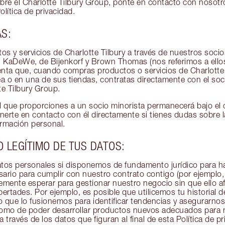
re el Charlotte Tilbury Group, ponte en contacto con nosotro
Política de privacidad.
AS:
os y servicios de Charlotte Tilbury a través de nuestros soci
n KaDeWe, de Bijenkorf y Brown Thomas (nos referimos a ell
enta que, cuando compras productos o servicios de Charlotte 
nea o en una de sus tiendas, contratas directamente con el soc
e Tilbury Group.
 que proporciones a un socio minorista permanecerá bajo el 
onerte en contacto con él directamente si tienes dudas sobre l
formación personal.
 LEGÍTIMO DE TUS DATOS:
atos personales si disponemos de fundamento jurídico para ha
rio para cumplir con nuestro contrato contigo (por ejemplo, 
mente esperar para gestionar nuestro negocio sin que ello af
bertades. Por ejemplo, es posible que utilicemos tu historial 
 o que lo fusionemos para identificar tendencias y asegurarn
omo de poder desarrollar productos nuevos adecuados para n
través de los datos que figuran al final de esta Política de p