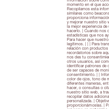
Información sobre cómo u
momento en el que acced
Recopilamos esta inform
similares como beacons 
proporciona información
y mejorar nuestro sitio
la mejor experiencia de
hacerlo. | Cuando nos de
estadísticas que nos ay
Para hacer que nuestro 
legítimos. | | | Para tr
relación con productos y
recordatorios sobre aqu
nos des tu consentimient
otros usuarios, así como
identificar patrones de
de ser capaces de monit
consentimiento. | | Inf
color de ojos, tono de 
diferentes maneras, ent
hacer, o consultas o ci
nuestro sitio web, a t
recopilar datos adicion
personalizada. | Objetiv
proporcionárnoslas. | Pa