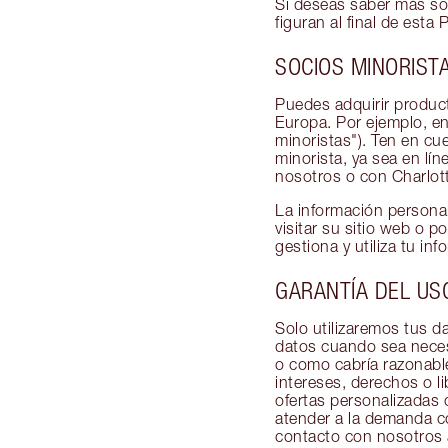
Si deseas saber más sob
figuran al final de esta 
SOCIOS MINORIST
Puedes adquirir product
Europa. Por ejemplo, e
minoristas"). Ten en cu
minorista, ya sea en lí
nosotros o con Charlott
La información personal
visitar su sitio web o p
gestiona y utiliza tu in
GARANTÍA DEL USO
Solo utilizaremos tus d
datos cuando sea necesa
o como cabría razonable
intereses, derechos o li
ofertas personalizadas
atender a la demanda c
contacto con nosotros a 