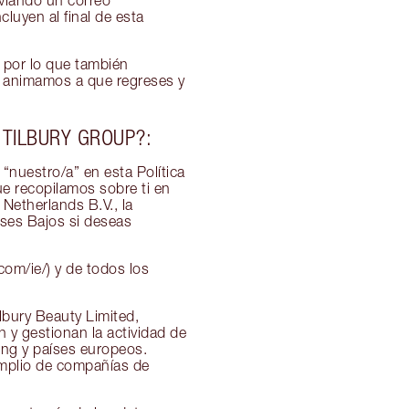
nviando un correo
cluyen al final de esta
, por lo que también
te animamos a que regreses y
TILBURY GROUP?:
 “nuestro/a” en esta Política
ue recopilamos sobre ti en
 Netherlands B.V., la
íses Bajos si deseas
com/ie/) y de todos los
lbury Beauty Limited,
 y gestionan la actividad de
ong y países europeos.
amplio de compañías de