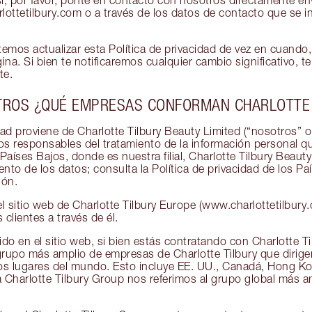
sí, por favor, ponte en contacto con nosotros directamente e
lottetilbury.com o a través de los datos de contacto que se in
emos actualizar esta Política de privacidad de vez en cuando
ina. Si bien te notificaremos cualquier cambio significativo, 
te.
TROS ¿QUÉ EMPRESAS CONFORMAN CHARLOTTE 
dad proviene de Charlotte Tilbury Beauty Limited (“nosotros” o
os responsables del tratamiento de la información personal q
aíses Bajos, donde es nuestra filial, Charlotte Tilbury Beauty
ento de los datos; consulta la Política de privacidad de los Pa
ión.
sitio web de Charlotte Tilbury Europe (www.charlottetilbury.
 clientes a través de él.
do en el sitio web, si bien estás contratando con Charlotte Ti
upo más amplio de empresas de Charlotte Tilbury que dirigen
ros lugares del mundo. Esto incluye EE. UU., Canadá, Hong K
 Charlotte Tilbury Group nos referimos al grupo global más 