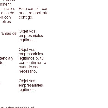
nsferir
nsacción,
Para cumplir con
jetas de
nuestro contrato
ón con
contigo.
n otros
Objetivos
ogramas de
empresariales
legítimos.
Objetivos
empresariales
tencia y
legítimos o, tu
do.
consentimiento
cuando sea
necesario.
Objetivos
e
empresariales
legítimos.