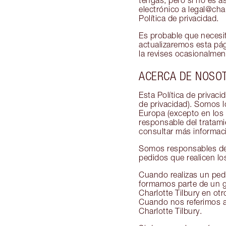
tengas, pero si no es a
electrónico a legal@char
Política de privacidad.
Es probable que necesit
actualizaremos esta pág
la revises ocasionalmen
ACERCA DE NOSO
Esta Política de privaci
de privacidad). Somos l
Europa (excepto en los P
responsable del tratami
consultar más informac
Somos responsables del 
pedidos que realicen los
Cuando realizas un pedi
formamos parte de un gr
Charlotte Tilbury en ot
Cuando nos referimos a
Charlotte Tilbury.