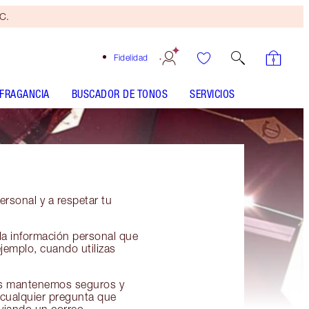
yC.
Fidelidad
FRAGANCIA
BUSCADOR DE TONOS
SERVICIOS
rsonal y a respetar tu
 la información personal que
jemplo, cuando utilizas
os mantenemos seguros y
 cualquier pregunta que