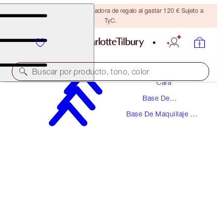
Consigue una brocha bronceadora de regalo al gastar 120 € Sujeto a
TyC.
Maquillaje
Buscar por producto, tono, color
Cara
Base De
UNREAL SKIN SHEER GLOW TINT HYDRATING
Maquillaje
FOUNDATION STICK
Base De Maquillaje En
Barra
5 MEDIUM
48,00 €
(
53,33 €
/
10
g
)