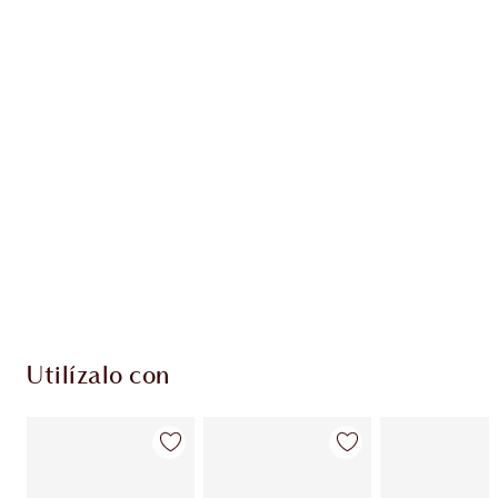
Gana 48 monedas de fidelización
Más información
PRODUCTOS EXCLUSIVOS DE CHARLOTTE TILBURY
Club de fidelidad Charlotte’s Darlings. Gana
monedas de fidelización cada vez que
compres!
Envío estándar con compras de 59,00 €
Elige 2 muestras gratis al finalizar la compra
Utilízalo con