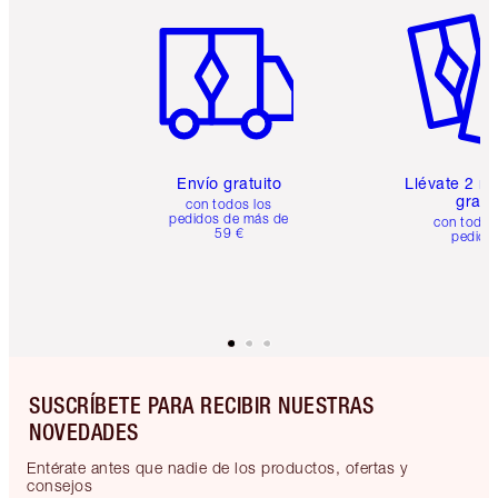
Artículo 1 de 6
Artículo
Envío gratuito
Llévate 2 m
gratis
con todos los
pedidos de más de
con todos
59 €
pedido
SUSCRÍBETE PARA RECIBIR NUESTRAS
NOVEDADES
Entérate antes que nadie de los productos, ofertas y
consejos