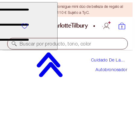
¡ÚLTIMA OPORTUNIDAD! Consigue mini dúo de belleza de regalo al
gastar 110 € Sujeto a TyC.
Buscar por producto, tono, color
Cuidado De La
AHORRA UN 5 %
Piel
Autobronceador
PROTECT, SUPERCHARGE & GLOW DUO
SKINCARE KIT
96,00 €
91,20 €