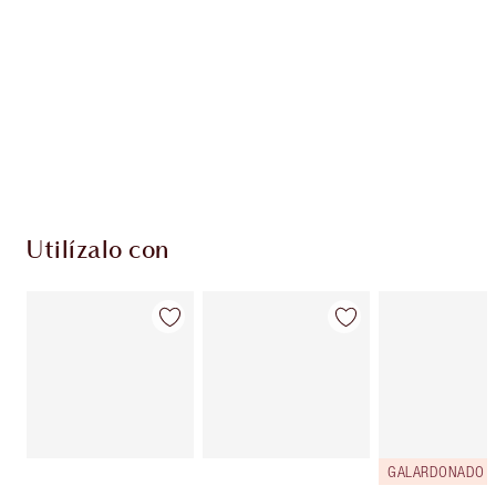
PRODUCTOS EXCLUSIVOS DE CHARLOTTE TILBURY
Club de fidelidad Charlotte’s Darlings. Gana
monedas de fidelización cada vez que
compres!
Envío estándar con compras de 59,00 €
Elige 2 muestras gratis al finalizar la compra
Utilízalo con
GALARDONADO