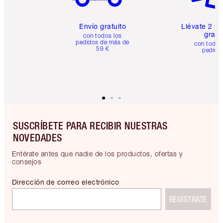
Envío gratuito
Llévate 2 m
gratis
con todos los
pedidos de más de
con todos
59 €
pedido
SUSCRÍBETE PARA RECIBIR NUESTRAS
NOVEDADES
Entérate antes que nadie de los productos, ofertas y
consejos
Dirección de correo electrónico
REGÍSTRATE