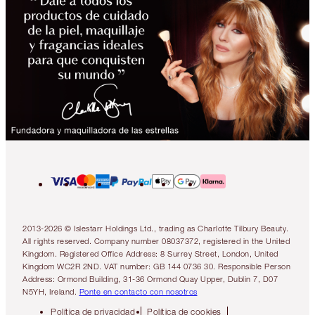
2013-2026 © Islestarr Holdings Ltd., trading as Charlotte Tilbury Beauty.
All rights reserved. Company number 08037372, registered in the United
Kingdom. Registered Office Address: 8 Surrey Street, London, United
Kingdom WC2R 2ND. VAT number: GB 144 0736 30. Responsible Person
Address: Ormond Building, 31-36 Ormond Quay Upper, Dublin 7, D07
N5YH, Ireland.
Ponte en contacto con nosotros
Política de privacidad
Política de cookies