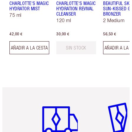
CHARLOTTE'S MAGIC
CHARLOTTE'S MAGIC
BEAUTIFUL SKI
HYDRATOR MIST
HYDRATION REVIVAL
SUN-KISSED G
CLEANSER
BRONZER
75 ml
120 ml
2 Medium
42,00 €
30,00 €
56,50 €
AÑADIR A LA CESTA
SIN STOCK
AÑADIR A LA 
Artículo 1 de 6
Artículo