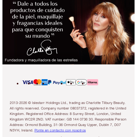
2013-2026 © Islestarr Holdings Ltd., trading as Charlotte Tilbury Beauty.
All rights reserved. Company number 08037372, registered in the United
Kingdom. Registered Office Address: 8 Surrey Street, London, United
Kingdom WC2R 2ND. VAT number: GB 144 0736 30. Responsible Person
Address: Ormond Building, 31-36 Ormond Quay Upper, Dublin 7, D07
N5YH, Ireland.
Ponte en contacto con nosotros