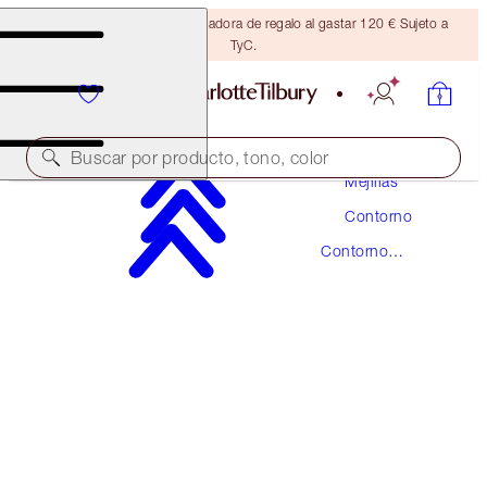
Consigue una brocha bronceadora de regalo al gastar 120 € Sujeto a
TyC.
Maquillaje
Buscar por producto, tono, color
Mejillas
Contorno
HOLLYWOOD CONTOUR WAND
Contorno
MEDIUM-DEEP
Líquido
42,00 €