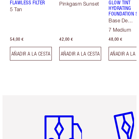
FLAWLESS FILTER
GLOW TINT
Pinkgasm Sunset
HYDRATING
5 Tan
FOUNDATION S
Base De
Maquillaje So
7 Medium
Focus
54,00 €
42,00 €
48,00 €
AÑADIR A LA CESTA
AÑADIR A LA CESTA
AÑADIR A LA 
Artículo 1 de 6
Artículo