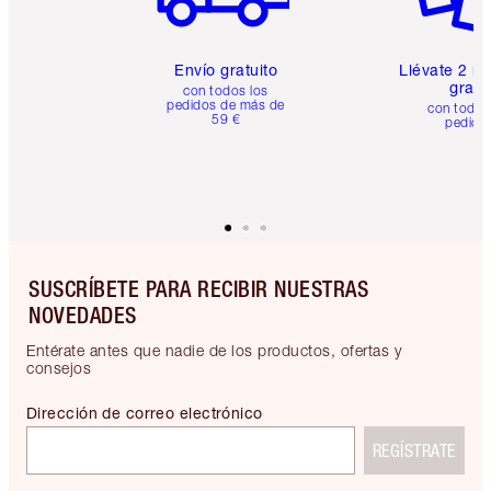
Envío gratuito
Llévate 2 m
gratis
con todos los
pedidos de más de
con todos
59 €
pedido
SUSCRÍBETE PARA RECIBIR NUESTRAS
NOVEDADES
Entérate antes que nadie de los productos, ofertas y
consejos
Dirección de correo electrónico
REGÍSTRATE