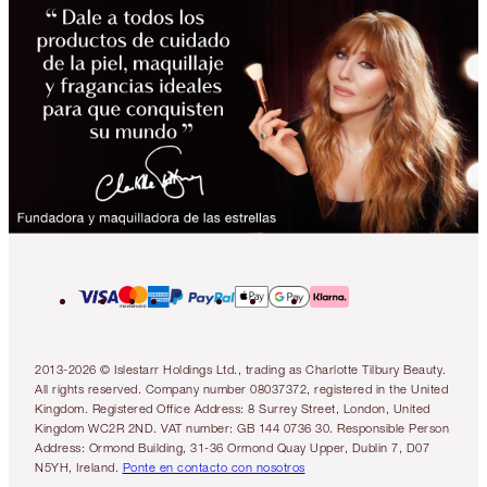
2013-2026 © Islestarr Holdings Ltd., trading as Charlotte Tilbury Beauty.
All rights reserved. Company number 08037372, registered in the United
Kingdom. Registered Office Address: 8 Surrey Street, London, United
Kingdom WC2R 2ND. VAT number: GB 144 0736 30. Responsible Person
Address: Ormond Building, 31-36 Ormond Quay Upper, Dublin 7, D07
N5YH, Ireland.
Ponte en contacto con nosotros