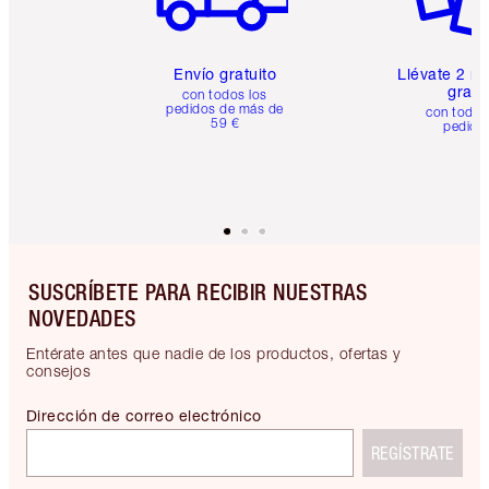
Envío gratuito
Llévate 2 m
gratis
con todos los
pedidos de más de
con todos
59 €
pedido
SUSCRÍBETE PARA RECIBIR NUESTRAS
NOVEDADES
Entérate antes que nadie de los productos, ofertas y
consejos
Dirección de correo electrónico
REGÍSTRATE