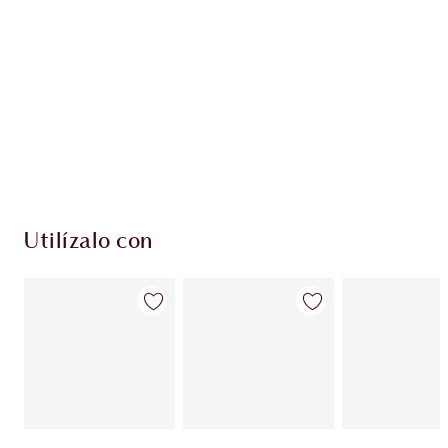
PRODUCTOS EXCLUSIVOS DE CHARLOTTE TILBURY
Club de fidelidad Charlotte’s Darlings. Gana
monedas de fidelización cada vez que
compres!
Envío estándar con compras de 59,00 €
Elige 2 muestras gratis al finalizar la compra
Utilízalo con