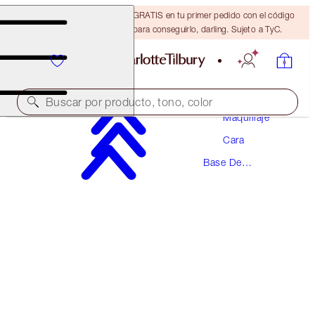
15 % de descuento + ENVÍO GRATIS en tu primer pedido con el código
DARLING15. Inicia sesión para conseguirlo, darling. Sujeto a TyC.
Buscar por producto, tono, color
Maquillaje
Cara
¡NUEVA FÓRMULA FLAWLESS!
Base De
AIRBRUSH FLAWLESS FOUNDATION
Maquillaje
5 NEUTRAL
54,00 €
(
18,00 €
/
10
ml
)