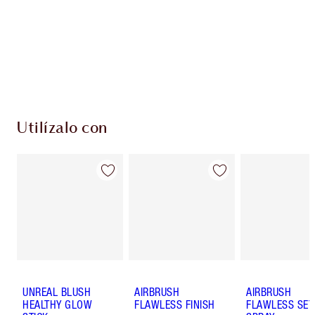
Club de fidelidad Charlotte’s Darlings. Gana
monedas de fidelización cada vez que
compres!
Envío estándar con compras de 59,00 €
Elige 2 muestras gratis al finalizar la compra
Utilízalo con
UNREAL BLUSH
AIRBRUSH
AIRBRUSH
HEALTHY GLOW
FLAWLESS FINISH
FLAWLESS SET