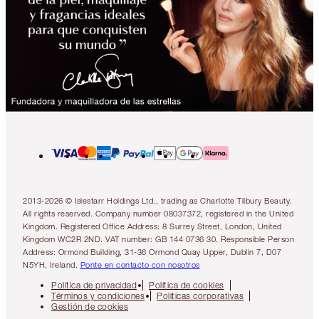
2013-2026 © Islestarr Holdings Ltd., trading as Charlotte Tilbury Beauty.
All rights reserved. Company number 08037372, registered in the United
Kingdom. Registered Office Address: 8 Surrey Street, London, United
Kingdom WC2R 2ND. VAT number: GB 144 0736 30. Responsible Person
Address: Ormond Building, 31-36 Ormond Quay Upper, Dublin 7, D07
N5YH, Ireland.
Ponte en contacto con nosotros
Política de privacidad
Política de cookies
Términos y condiciones
Políticas corporativas
Gestión de cookies