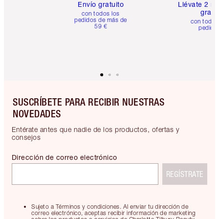
Envío gratuito
Llévate 2 m
gratis
con todos los
pedidos de más de
con todos
59 €
pedido
SUSCRÍBETE PARA RECIBIR NUESTRAS
NOVEDADES
Entérate antes que nadie de los productos, ofertas y
consejos
Dirección de correo electrónico
REGÍSTRATE
Sujeto a Términos y condiciones. Al enviar tu dirección de
correo electrónico, aceptas recibir información de marketing