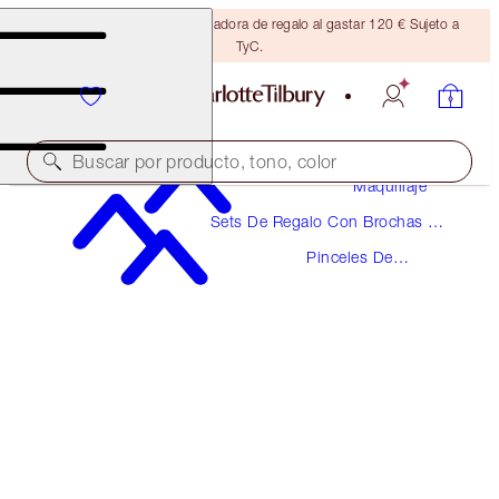
Consigue una brocha bronceadora de regalo al gastar 120 € Sujeto a
TyC.
Buscar por producto, tono, color
Maquillaje
Sets De Regalo Con Brochas Y
MAGIC COMPLEXION BRUSH
Accesorios De Maquillaje
Pinceles De
ROSE GOLD & NIGHT CRIMSON
Maquillaje
59,00 €