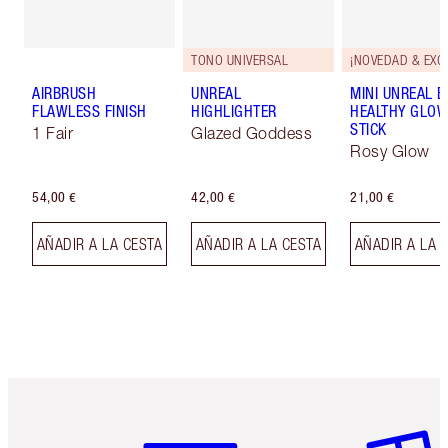
TONO UNIVERSAL
AIRBRUSH
UNREAL
MINI UNREAL 
FLAWLESS FINISH
HIGHLIGHTER
HEALTHY GLO
STICK
1 Fair
Glazed Goddess
Rosy Glow
54,00 €
42,00 €
21,00 €
AÑADIR A LA CESTA
AÑADIR A LA CESTA
AÑADIR A LA 
Artículo 1 de 6
Artículo