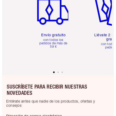
Envío gratuito
Llévate 2 m
gratis
con todos los
pedidos de más de
con todos
59 €
pedido
SUSCRÍBETE PARA RECIBIR NUESTRAS
NOVEDADES
Entérate antes que nadie de los productos, ofertas y
consejos
Dirección de correo electrónico