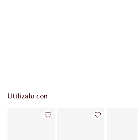
PRODUCTOS EXCLUSIVOS DE CHARLOTTE TILBURY
Club de fidelidad Charlotte’s Darlings. Gana
monedas de fidelización cada vez que
compres!
Envío estándar con compras de 59,00 €
Elige 2 muestras gratis al finalizar la compra
Utilízalo con