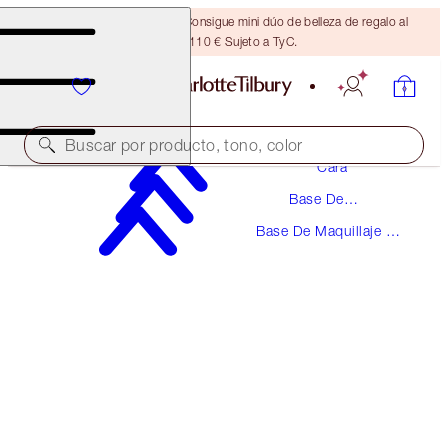
¡ÚLTIMA OPORTUNIDAD! Consigue mini dúo de belleza de regalo al
gastar 110 € Sujeto a TyC.
Maquillaje
Buscar por producto, tono, color
Cara
Base De
UNREAL SKIN SHEER GLOW TINT HYDRATING
Maquillaje
FOUNDATION STICK
Base De Maquillaje En
Barra
1.5 FAIR
48,00 €
(
53,33 €
/
10
g
)