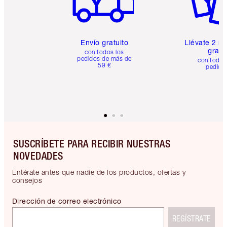
Envío gratuito
Llévate 2 m
gratis
con todos los
pedidos de más de
con todos
59 €
pedido
SUSCRÍBETE PARA RECIBIR NUESTRAS
NOVEDADES
Entérate antes que nadie de los productos, ofertas y
consejos
Dirección de correo electrónico
REGÍSTRATE