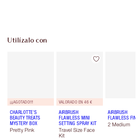
Envío estándar con compras de 59,00 €
Elige 2 muestras gratis al finalizar la compra
Utilízalo con
¡¡¡AGOTADO!!!
VALORADO EN 46 €
CHARLOTTE'S
AIRBRUSH
AIRBRUSH
BEAUTY TREATS
FLAWLESS MINI
FLAWLESS FIN
MYSTERY BOX
SETTING SPRAY KIT
2 Medium
Pretty Pink
Travel Size Face
Kit