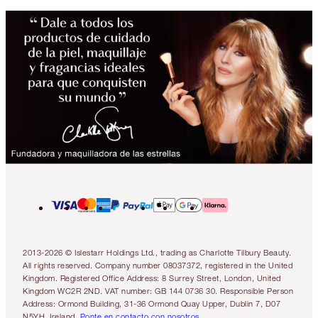
2013-2026 © Islestarr Holdings Ltd., trading as Charlotte Tilbury Beauty.
All rights reserved. Company number 08037372, registered in the United
Kingdom. Registered Office Address: 8 Surrey Street, London, United
Kingdom WC2R 2ND. VAT number: GB 144 0736 30. Responsible Person
Address: Ormond Building, 31-36 Ormond Quay Upper, Dublin 7, D07
N5YH, Ireland.
Ponte en contacto con nosotros