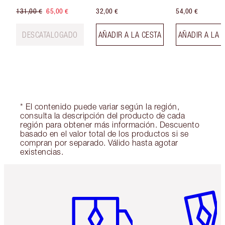
131,00 €
65,00 €
32,00 €
54,00 €
DESCATALOGADO
AÑADIR A LA CESTA
AÑADIR A LA 
* El contenido puede variar según la región,
consulta la descripción del producto de cada
región para obtener más información. Descuento
basado en el valor total de los productos si se
compran por separado. Válido hasta agotar
existencias.
Artículo 1 de 6
Artículo