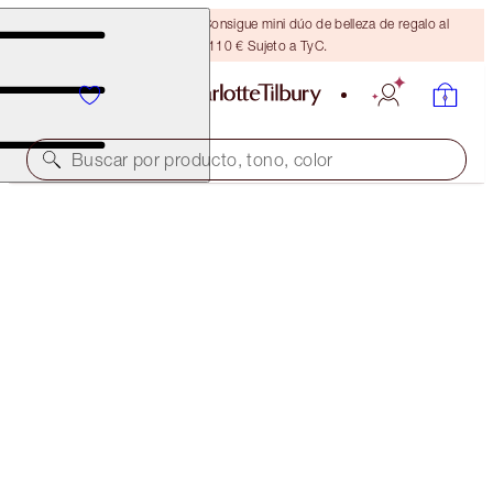
¡ÚLTIMA OPORTUNIDAD! Consigue mini dúo de belleza de regalo al
gastar 110 € Sujeto a TyC.
Buscar por producto, tono, color
¡50 % DE DESCUENTO!
CHARLOTTE’S MYSTERY BEAUTY ICONS L.O.V.E.
BAG
6 BEAUTY ICONS & A FREE HEART MAKEUP BAG
255,00 €
127,00 €