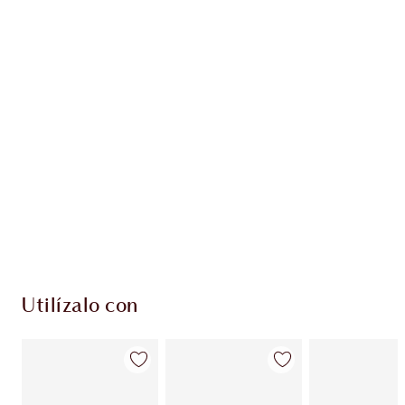
Gana 48 monedas de fidelización
Más información
PRODUCTOS EXCLUSIVOS DE CHARLOTTE TILBURY
Club de fidelidad Charlotte’s Darlings. Gana
monedas de fidelización cada vez que
compres!
Envío estándar con compras de 59,00 €
Elige 2 muestras gratis al finalizar la compra
Utilízalo con