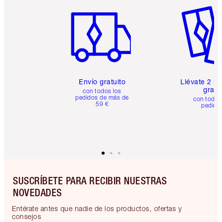
Artículo 1 de 6
Artículo
Envío gratuito
Llévate 2 m
gratis
con todos los
pedidos de más de
con todos
59 €
pedido
SUSCRÍBETE PARA RECIBIR NUESTRAS
NOVEDADES
Entérate antes que nadie de los productos, ofertas y
consejos