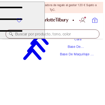
Consigue una brocha bronceadora de regalo al gastar 120 € Sujeto a
TyC.
Maquillaje
Buscar por producto, tono, color
Cara
Base De
UNREAL SKIN SHEER GLOW TINT HYDRATING
Maquillaje
FOUNDATION STICK
Base De Maquillaje En
Barra
4 FAIR
48,00 €
(
53,33 €
/
10
g
)