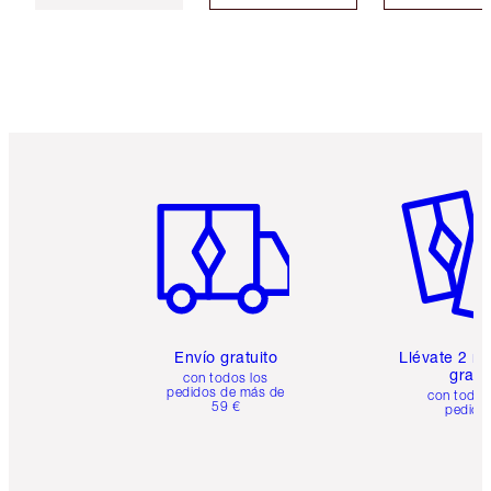
Artículo 1 de 6
Artículo
Envío gratuito
Llévate 2 m
gratis
con todos los
pedidos de más de
con todos
59 €
pedido