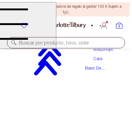
Consigue una brocha bronceadora de regalo al gastar 120 € Sujeto a
TyC.
Buscar por producto, tono, color
Maquillaje
Cara
GALARDONADA
Base De
BEAUTIFUL SKIN FOUNDATION
Maquillaje
11 WARM
54,00 €