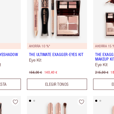
AHORRA 10 %*
AHORRA 15 
EYESHADOW
THE ULTIMATE EXAGGER-EYES KIT
THE EXAGG
MAKEUP KI
Eye Kit
t
Eye Kit
156,00 €
140,40 €
215,00 €
18
ESTA
ELEGIR TONOS
E