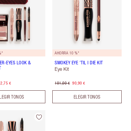
%*
AHORRA 10 %*
ER-EYES LOOK &
SMOKEY EYE 'TIL I DIE KIT
T
Eye Kit
2,75 €
101,00 €
90,90 €
LEGIR TONOS
ELEGIR TONOS