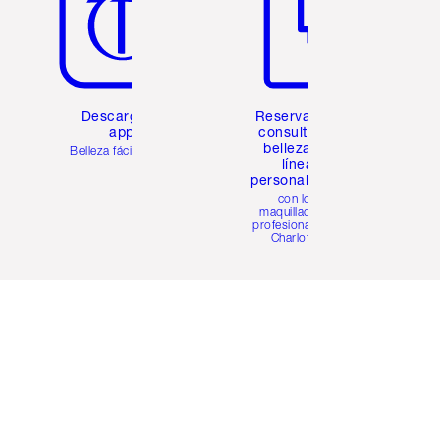
Descarga la
Reserva una
app
consulta de
belleza en
Belleza fácil para ti
línea
personalizada
con los
maquilladores
profesionales de
Charlotte.