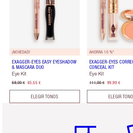
¡NOVEDAD!
AHORRA 10 %*
EXAGGER-EYES EASY EYESHADOW
EXAGGER-EYES CORRE
& MASCARA DUO
CONCEAL KIT
Eye Kit
Eye Kit
69,00 €
65,55 €
111,00 €
99,90 €
ELEGIR TONOS
ELEGIR TON
Artículo 1 de 6
Ar