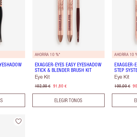
AHORRA 10 %*
AHORRA 10 
EYESHADOW
EXAGGER-EYES EASY EYESHADOW
EXAGGER-E
STICK & BLENDER BRUSH KIT
STEP SYST
Eye Kit
Eye Kit
102,00 €
91,80 €
100,00 €
90
OS
ELEGIR TONOS
E