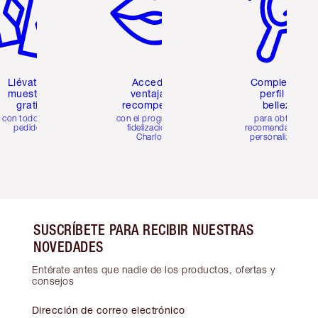
Llévate 2
Accede a
Completa tu
muestras
ventajas y
perfil de
gratis
recompensas
belleza
con todos los
con el programa de
para obtener
pedidos
fidelización de
recomendaciones
Charlotte
personalizadas
SUSCRÍBETE PARA RECIBIR NUESTRAS
NOVEDADES
Entérate antes que nadie de los productos, ofertas y
consejos
Dirección de correo electrónico