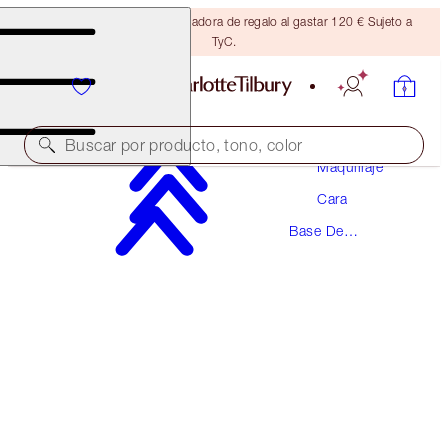
Consigue una brocha bronceadora de regalo al gastar 120 € Sujeto a
TyC.
Buscar por producto, tono, color
Maquillaje
Cara
GALARDONADA
Base De
BEAUTIFUL SKIN FOUNDATION
Maquillaje
7 COOL
54,00 €