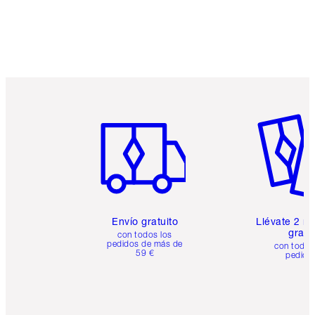
Artículo 1 de 6
Artículo
Envío gratuito
Llévate 2 m
gratis
con todos los
pedidos de más de
con todos
59 €
pedido