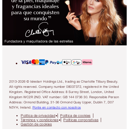
2013-2026 © Islestarr Holdings Ltd., trading as Charlotte Tilbury Beauty.
All rights reserved. Company number 08037372, registered in the United
Kingdom. Registered Office Address: 8 Surrey Street, London, United
Kingdom WC2R 2ND. VAT number: GB 144 0736 30. Responsible Person
Address: Ormond Building, 31-36 Ormond Quay Upper, Dublin 7, D07
N5YH, Ireland.
Ponte en contacto con nosotros
Política de privacidad
Política de cookies
Términos y condiciones
Políticas corporativas
Gestión de cookies