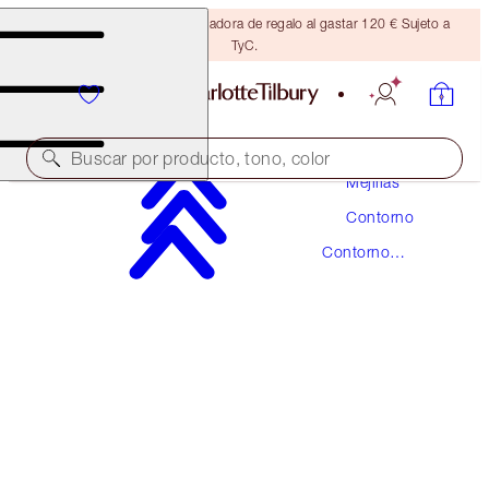
Consigue una brocha bronceadora de regalo al gastar 120 € Sujeto a
TyC.
Maquillaje
Buscar por producto, tono, color
Mejillas
Contorno
HOLLYWOOD CONTOUR WAND
Contorno
MEDIUM
Líquido
42,00 €