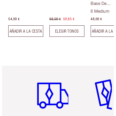
Base De
Maquillaje So
6 Medium
Focus
54,00 €
66,50 €
59,85 €
48,00 €
AÑADIR A LA CESTA
ELEGIR TONOS
AÑADIR A LA 
Artículo 1 de 6
Artículo