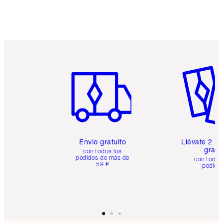
Artículo 1 de 6
Artículo
Envío gratuito
Llévate 2 m
gratis
con todos los
pedidos de más de
con todos
59 €
pedido