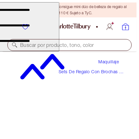
¡ÚLTIMA OPORTUNIDAD! Consigue mini dúo de belleza de regalo al
gastar 110 € Sujeto a TyC.
Buscar por producto, tono, color
Maquillaje
¡UN GRABADO MÁGICO DISPONIBLE!
Sets De Regalo Con Brochas Y
THE AIR-BRUSH
Accesorios De Maquillaje
BRONZING BRUSH
45,00 €