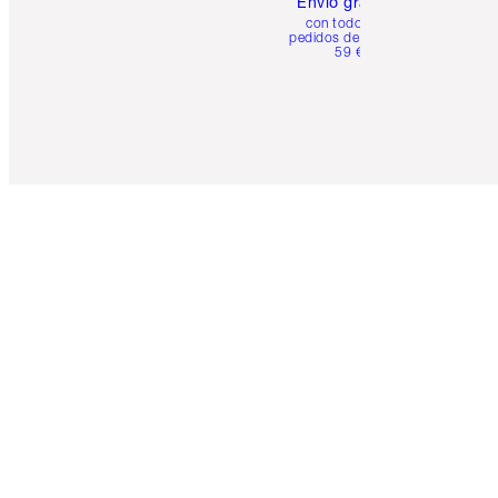
Envío gratuito
con todos los
pedidos de más de
59 €