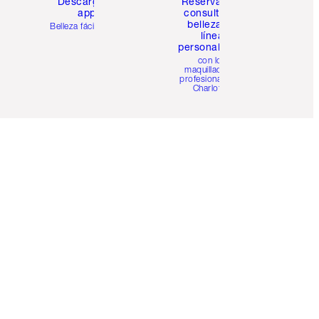
Descarga la
Reserva una
app
consulta de
belleza en
Belleza fácil para ti
línea
personalizada
con los
maquilladores
profesionales de
Charlotte.