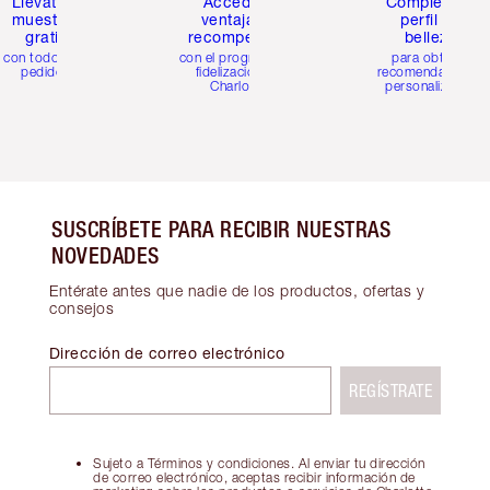
Llévate 2
Accede a
Completa tu
muestras
ventajas y
perfil de
gratis
recompensas
belleza
con todos los
con el programa de
para obtener
pedidos
fidelización de
recomendaciones
Charlotte
personalizadas
SUSCRÍBETE PARA RECIBIR NUESTRAS
NOVEDADES
Entérate antes que nadie de los productos, ofertas y
consejos
Dirección de correo electrónico
REGÍSTRATE
Sujeto a Términos y condiciones. Al enviar tu dirección
de correo electrónico, aceptas recibir información de