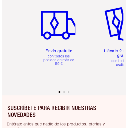
Artículo 1 de 6
Artículo
Envío gratuito
Llévate 2 m
gratis
con todos los
pedidos de más de
con todos
59 €
pedido
SUSCRÍBETE PARA RECIBIR NUESTRAS
NOVEDADES
Entérate antes que nadie de los productos, ofertas y