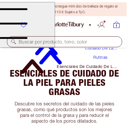
¡ÚLTIMA OPORTUNIDAD! Consigue mini dúo de belleza de regalo al
gastar 110 € Sujeto a TyC.
Buscar por producto, tono, color
Cuidado De La
Piel
Rutinas
Esenciales De Cuidado De La
ESENCIALES DE CUIDADO DE
Piel Para Pieles Grasas
LA PIEL PARA PIELES
GRASAS
Descubre los secretos del cuidado de las pieles
grasas, como qué productos son los mejores
para el control de la grasa y para reducir el
aspecto de los poros dilatados.