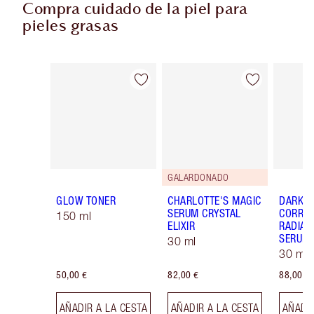
Compra cuidado de la piel para
pieles grasas
Artículo 1 de 7
Artículo 2 de 7
GALARDONADO
GLOW TONER
CHARLOTTE'S MAGIC
DARK S
SERUM CRYSTAL
CORREC
150 ml
ELIXIR
RADIAN
SERUM
30 ml
30 ml
50,00 €
82,00 €
88,00 €
AÑADIR A LA CESTA
AÑADIR A LA CESTA
AÑADIR