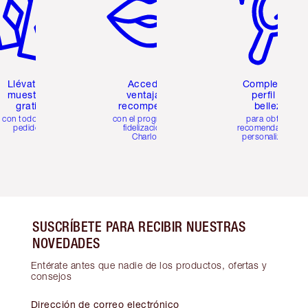
Llévate 2
Accede a
Completa tu
muestras
ventajas y
perfil de
gratis
recompensas
belleza
con todos los
con el programa de
para obtener
pedidos
fidelización de
recomendaciones
Charlotte
personalizadas
SUSCRÍBETE PARA RECIBIR NUESTRAS
NOVEDADES
Entérate antes que nadie de los productos, ofertas y
consejos
Dirección de correo electrónico