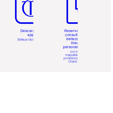
Descarga la
Reserva una
app
consulta de
belleza en
Belleza fácil para ti
línea
personalizada
con los
maquilladores
profesionales de
Charlotte.