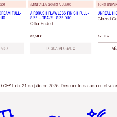
EGO!
¡MINITALLA GRATIS A JUEGO!
TONO UNIVE
CREAM FULL-
AIRBRUSH FLAWLESS FINISH FULL-
UNREAL HI
DUO
SIZE + TRAVEL-SIZE DUO
Glazed G
Offer Ended
83,50 €
42,00 €
GADO
DESCATALOGADO
AÑ
6:59 CEST del 21 de julio de 2026. Descuento basado en el valo
tículo 2 de 6
Artículo 3 de 6
Artículo 4 de 6