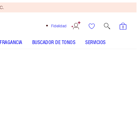
yC.
Fidelidad
FRAGANCIA
BUSCADOR DE TONOS
SERVICIOS
Brocha
bronceadora
gratis
Al
gastar
110 €
Sujeto
a TyC.
Compra el producto icónico de belleza de
Charlotte en tamaño estándar y llévate gratis un
producto a juego en tamaño de viaje.* Prebase
con brillo difuminado para lucir un look