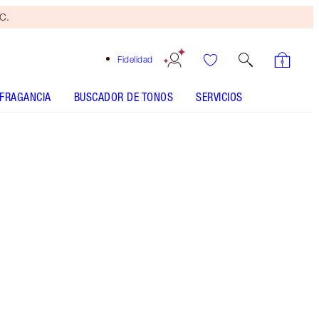
yC.
Fidelidad
FRAGANCIA
BUSCADOR DE TONOS
SERVICIOS
TONO
CLARO
MEDIO
BRONCEADO
OSCURO
SUBTONO
FRÍO
NEUTRO
CÁLIDO