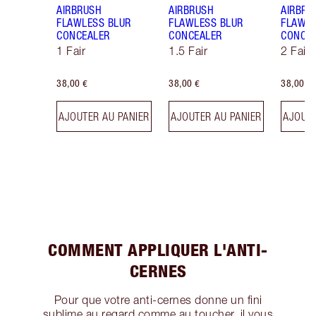
AIRBRUSH
AIRBRUSH
AIRBRU
FLAWLESS BLUR
FLAWLESS BLUR
FLAWLE
CONCEALER
CONCEALER
CONCE
1 Fair
1.5 Fair
2 Fair
38,00 €
38,00 €
38,00 €
AJOUTER AU PANIER
AJOUTER AU PANIER
AJOUTE
COMMENT APPLIQUER L'ANTI-
CERNES
Pour que votre anti-cernes donne un fini
sublime au regard comme au toucher, il vous