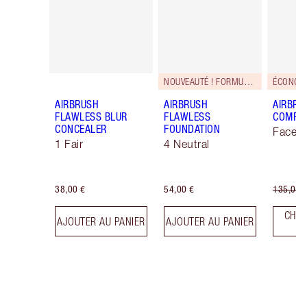
NOUVEAUTÉ ! FORMULE ZÉRO DÉFAUT
ÉCONOMI
AIRBRUSH
AIRBRUSH
AIRBRU
FLAWLESS BLUR
FLAWLESS
COMPLE
CONCEALER
FOUNDATION
Face K
1 Fair
4 Neutral
38,00 €
54,00 €
135,00 
CHOI
AJOUTER AU PANIER
AJOUTER AU PANIER
T