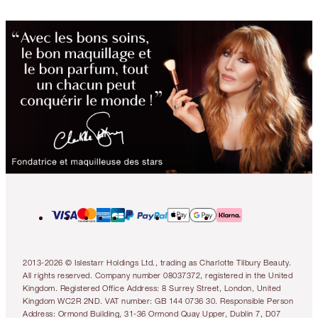
2013-2026 © Islestarr Holdings Ltd., trading as Charlotte Tilbury Beauty.
All rights reserved. Company number 08037372, registered in the United
Kingdom. Registered Office Address: 8 Surrey Street, London, United
Kingdom WC2R 2ND. VAT number: GB 144 0736 30. Responsible Person
Address: Ormond Building, 31-36 Ormond Quay Upper, Dublin 7, D07