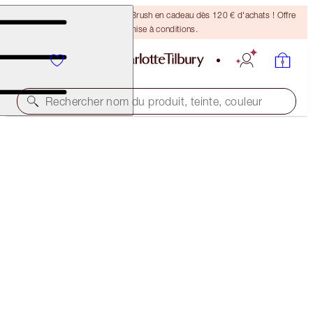
Recevez un pinceau Bronzing Brush en cadeau dès 120 € d'achats ! Offre
soumise à conditions.
Rechercher nom du produit, teinte, couleur
ÉCONOMISEZ 10 % !*
AIRBRUSH FLAWLESS BLUR MAKEUP KIT
FACE KIT
164,00 €
147,60 €
(
54,67 €
/
10
g
)