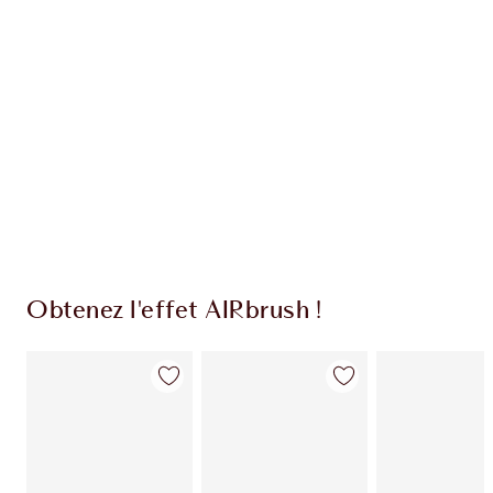
EXCLUSIVITÉS CHARLOTTE TILBURY
Club fidélité Charlotte's Darlings. Gagnez des
pièces de fidélité à chaque achat!
Livraison standard gratuite lorsque votre
montant atteint 59,00 €
Choissisez 2 échantillons gratuits au moment
de confirmer vos achats
Obtenez l'effet AIRbrush !