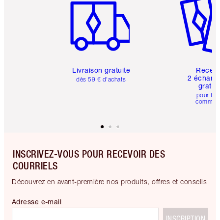
Livraison gratuite
Recev
2 échanti
dès 59 € d'achats
gratui
pour tou
comman
INSCRIVEZ-VOUS POUR RECEVOIR DES
COURRIELS
Découvrez en avant-première nos produits, offres et conseils
Adresse e-mail
INSCRIPTION