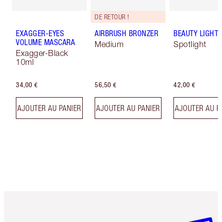
DE RETOUR !
EXAGGER-EYES
AIRBRUSH BRONZER
BEAUTY LIGHT
VOLUME MASCARA
Medium
Spotlight
Exagger-Black
10ml
34,00 €
56,50 €
42,00 €
AJOUTER AU PANIER
AJOUTER AU PANIER
AJOUTER AU P
Article 1 sur 6
Article 