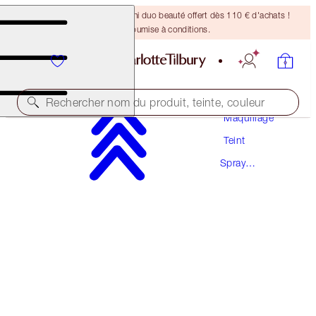
DERNIÈRE CHANCE ! Un mini duo beauté offert dès 110 € d'achats !
Offre soumise à conditions.
Rechercher nom du produit, teinte, couleur
Maquillage
Teint
AIRBRUSH FLAWLESS SETTING SPRAY
Spray
ORIGINAL 100 ML
Fixateur
39,00 €
(
39,00 €
/
100
ml
)