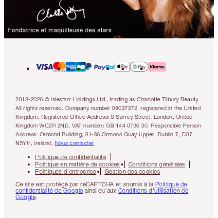
2013-2026 © Islestarr Holdings Ltd., trading as Charlotte Tilbury Beauty.
All rights reserved. Company number 08037372, registered in the United
Kingdom. Registered Office Address: 8 Surrey Street, London, United
Kingdom WC2R 2ND. VAT number: GB 144 0736 30. Responsible Person
Address: Ormond Building, 31-36 Ormond Quay Upper, Dublin 7, D07
N5YH, Ireland.
Nous contacter
Politique de confidentialité
Politique en matière de cookies
Conditions générales
Politiques d’entreprise
Gestion des cookies
Ce site est protégé par reCAPTCHA et soumis à la
Politique de
confidentialité de Google
ainsi qu'aux
Conditions d'utilisation de
Google
.