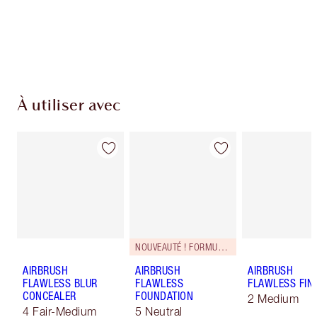
Découvrez
comment utiliser mon AIRbrush Flawless
Setting Spray
pour créer un maquillage zéro défaut
longue tenue.
À utiliser avec
NOUVEAUTÉ ! FORMULE ZÉRO DÉFAUT
AIRBRUSH
AIRBRUSH
AIRBRUSH
FLAWLESS BLUR
FLAWLESS
FLAWLESS FIN
CONCEALER
FOUNDATION
2 Medium
4 Fair-Medium
5 Neutral