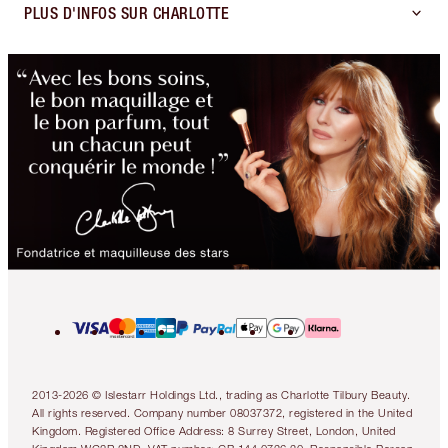
PLUS D'INFOS SUR CHARLOTTE
2013-2026 © Islestarr Holdings Ltd., trading as Charlotte Tilbury Beauty.
All rights reserved. Company number 08037372, registered in the United
Kingdom. Registered Office Address: 8 Surrey Street, London, United