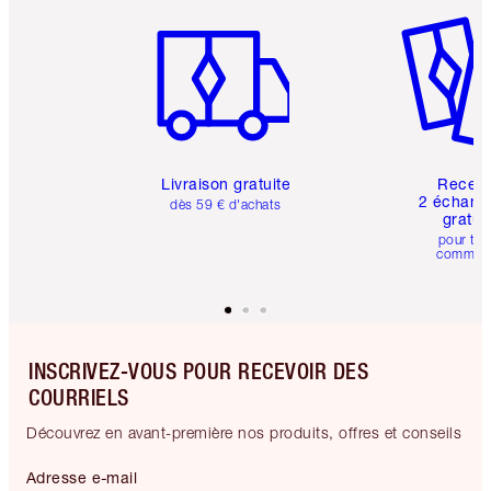
Article 1 sur 6
Article 
Livraison gratuite
Recev
2 échanti
dès 59 € d'achats
gratui
pour tou
comman
INSCRIVEZ-VOUS POUR RECEVOIR DES
COURRIELS
Découvrez en avant-première nos produits, offres et conseils
Adresse e-mail