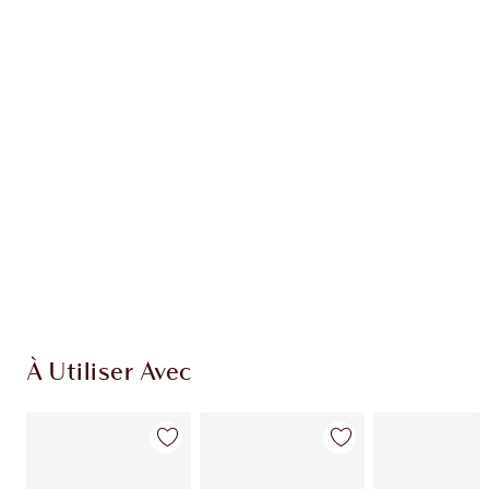
Recevez 38 pièces de fidélité
En savoir plus
EXCLUSIVITÉS CHARLOTTE TILBURY
Club fidélité Charlotte's Darlings. Gagnez des
pièces de fidélité à chaque achat!
Livraison standard gratuite lorsque votre
montant atteint 59,00 €
Choissisez 2 échantillons gratuits au moment
de confirmer vos achats
À Utiliser Avec