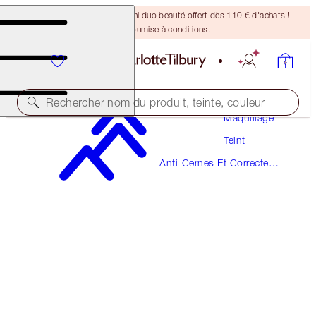
DERNIÈRE CHANCE ! Un mini duo beauté offert dès 110 € d'achats !
Offre soumise à conditions.
Rechercher nom du produit, teinte, couleur
Maquillage
Teint
BEAUTIFUL SKIN RADIANT CONCEALER
Anti-Cernes Et Correcteurs
14 DEEP
De Couleur
38,00 €
(
52,78 €
/
10
g
)