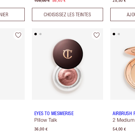
108,00 €
86,40 €
28,50 €
NIER
CHOISISSEZ LES TEINTES
AJO
EYES TO MESMERISE
AIRBRUSH 
Pillow Talk
2 Medium
36,00 €
54,00 €