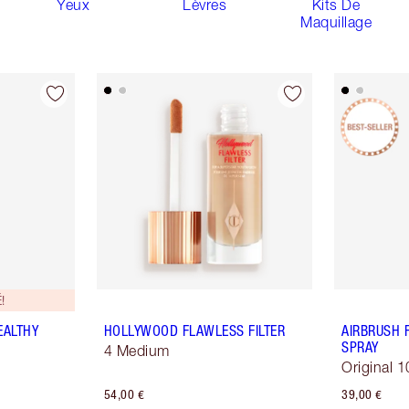
Yeux
Lèvres
Kits De
Maquillage
!
EALTHY
HOLLYWOOD FLAWLESS FILTER
AIRBRUSH 
SPRAY
4 Medium
Original 
54,00 €
39,00 €