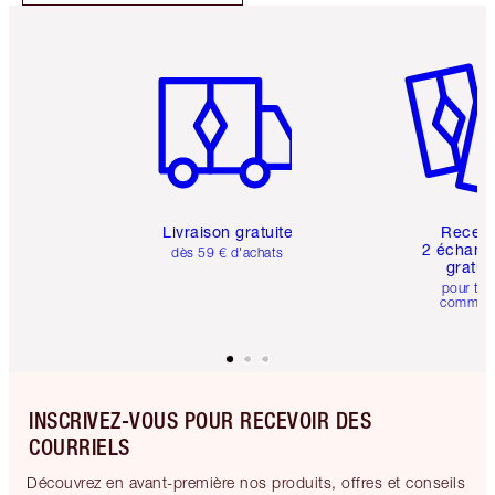
Article 1 sur 6
Article 
Livraison gratuite
Recev
2 échanti
dès 59 € d'achats
gratui
pour tou
comman
INSCRIVEZ-VOUS POUR RECEVOIR DES
COURRIELS
Découvrez en avant-première nos produits, offres et conseils