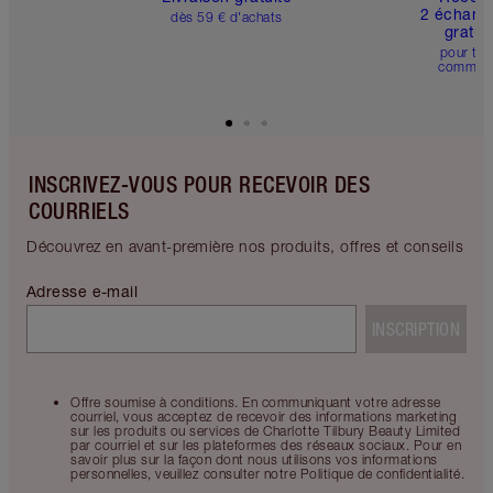
2 échanti
dès 59 € d'achats
gratui
pour tou
comman
INSCRIVEZ-VOUS POUR RECEVOIR DES
COURRIELS
Découvrez en avant-première nos produits, offres et conseils
Adresse e-mail
INSCRIPTION
Offre soumise à conditions. En communiquant votre adresse
courriel, vous acceptez de recevoir des informations marketing
sur les produits ou services de Charlotte Tilbury Beauty Limited
par courriel et sur les plateformes des réseaux sociaux. Pour en
savoir plus sur la façon dont nous utilisons vos informations
personnelles, veuillez consulter notre Politique de confidentialité.