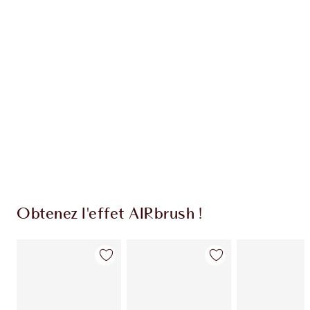
EXCLUSIVITÉS CHARLOTTE TILBURY
Club fidélité Charlotte's Darlings. Gagnez des
pièces de fidélité à chaque achat!
Livraison standard gratuite lorsque votre
montant atteint 59,00 €
Choissisez 2 échantillons gratuits au moment
de confirmer vos achats
Obtenez l'effet AIRbrush !