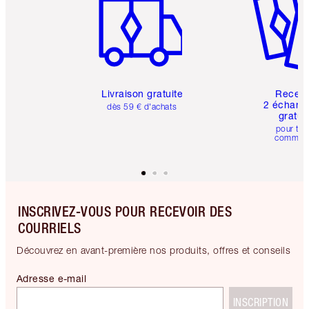
Livraison gratuite
Recev
2 échanti
dès 59 € d'achats
gratui
pour tou
comman
INSCRIVEZ-VOUS POUR RECEVOIR DES
COURRIELS
Découvrez en avant-première nos produits, offres et conseils
Adresse e-mail
INSCRIPTION