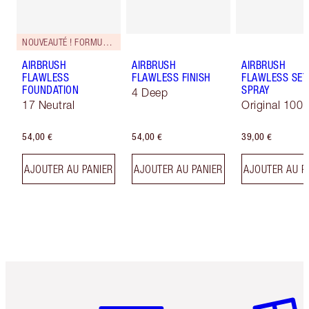
NOUVEAUTÉ ! FORMULE ZÉRO DÉFAUT
AIRBRUSH
AIRBRUSH
AIRBRUSH
FLAWLESS
FLAWLESS FINISH
FLAWLESS SET
FOUNDATION
SPRAY
4 Deep
17 Neutral
Original 100 
54,00 €
54,00 €
39,00 €
AJOUTER AU PANIER
AJOUTER AU PANIER
AJOUTER AU P
Article 1 sur 6
Article 