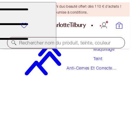
DERNIÈRE CHANCE ! Un mini duo beauté offert dès 110 € d'achats !
Offre soumise à conditions.
Rechercher nom du produit, teinte, couleur
Maquillage
Teint
NOUVEAUTÉ !
Anti-Cernes Et Correcteurs
AIRBRUSH FLAWLESS BLUR CONCEALER
De Couleur
17.5 DEEP
38,00 €
(
45,78 €
/
10
g
)