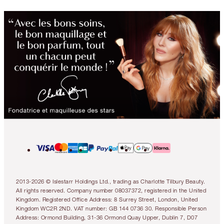
2013-2026 © Islestarr Holdings Ltd., trading as Charlotte Tilbury Beauty.
All rights reserved. Company number 08037372, registered in the United
Kingdom. Registered Office Address: 8 Surrey Street, London, United
Kingdom WC2R 2ND. VAT number: GB 144 0736 30. Responsible Person
Address: Ormond Building, 31-36 Ormond Quay Upper, Dublin 7, D07