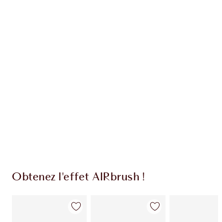
Recevez 38 pièces de fidélité
En savoir plus
EXCLUSIVITÉS CHARLOTTE TILBURY
Club fidélité Charlotte's Darlings. Gagnez des
pièces de fidélité à chaque achat!
Livraison standard gratuite lorsque votre
montant atteint 59,00 €
Choissisez 2 échantillons gratuits au moment
de confirmer vos achats
Obtenez l'effet AIRbrush !