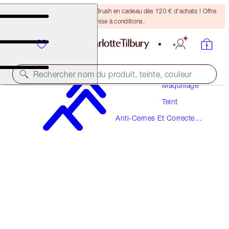
Recevez un pinceau Bronzing Brush en cadeau dès 120 € d'achats ! Offre
soumise à conditions.
Rechercher nom du produit, teinte, couleur
Maquillage
Teint
NOUVEAUTÉ !
Anti-Cernes Et Correcteurs
AIRBRUSH FLAWLESS BLUR CONCEALER
De Couleur
14.5 DEEP
38,00 €
(
45,78 €
/
10
g
)