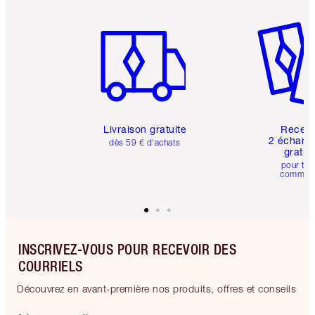
Article 1 sur 6
Article 
Livraison gratuite
Recev
2 échanti
dès 59 € d'achats
gratui
pour tou
comman
INSCRIVEZ-VOUS POUR RECEVOIR DES
COURRIELS
Découvrez en avant-première nos produits, offres et conseils