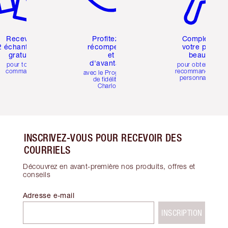
Recevez
Profitez de
Complétez
2 échantillons
récompenses
votre profil
gratuits
et
beauté
d'avantages
pour toute
pour obtenir des
commande
recommandations
avec le Programme
personnalisées
de fidélité de
Charlotte
INSCRIVEZ-VOUS POUR RECEVOIR DES
COURRIELS
Découvrez en avant-première nos produits, offres et
conseils
Adresse e-mail
INSCRIPTION