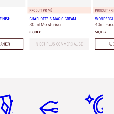
PRODUIT PRIMÉ
PRODUIT PR
FINISH
CHARLOTTE'S MAGIC CREAM
WONDERG
30 ml Moisturiser
40ml Face
67,00 €
50,00 €
PANIER
N'EST PLUS COMMERCIALISÉ
AJ
icle 2 sur 6
Article 3 sur 6
Article 4 sur 6