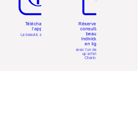
Téléchargez
Réservez une
l'appli
consultation
beauté
La beauté, simplifiée
individuelle
en ligne
avec l'un des make-
up artists de
Charlotte.