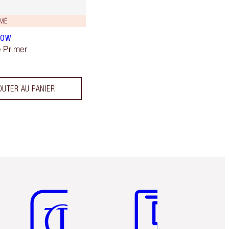
IMÉ
LOW
 Primer
OUTER AU PANIER
Article 5 sur 6
Article 6 sur 6