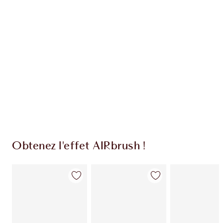
EXCLUSIVITÉS CHARLOTTE TILBURY
Club fidélité Charlotte's Darlings. Gagnez des
pièces de fidélité à chaque achat!
Livraison standard gratuite lorsque votre
montant atteint 59,00 €
Choissisez 2 échantillons gratuits au moment
de confirmer vos achats
Obtenez l'effet AIRbrush !