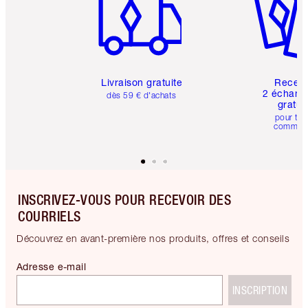
Livraison gratuite
Recev
2 échanti
dès 59 € d'achats
gratui
pour tou
comman
INSCRIVEZ-VOUS POUR RECEVOIR DES
COURRIELS
Découvrez en avant-première nos produits, offres et conseils
Adresse e-mail
INSCRIPTION