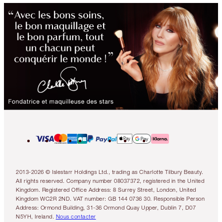
2013-2026 © Islestarr Holdings Ltd., trading as Charlotte Tilbury Beauty.
All rights reserved. Company number 08037372, registered in the United
Kingdom. Registered Office Address: 8 Surrey Street, London, United
Kingdom WC2R 2ND. VAT number: GB 144 0736 30. Responsible Person
Address: Ormond Building, 31-36 Ormond Quay Upper, Dublin 7, D07
N5YH, Ireland.
Nous contacter