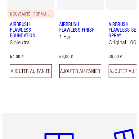
NOUVEAUTÉ ! FORMULE ZÉRO DÉFAUT
AIRBRUSH
AIRBRUSH
AIRBRUSH
FLAWLESS
FLAWLESS FINISH
FLAWLESS SET
FOUNDATION
SPRAY
1 Fair
3 Neutral
Original 100 
54,00 €
54,00 €
39,00 €
AJOUTER AU PANIER
AJOUTER AU PANIER
AJOUTER AU P
Article 1 sur 6
Article 