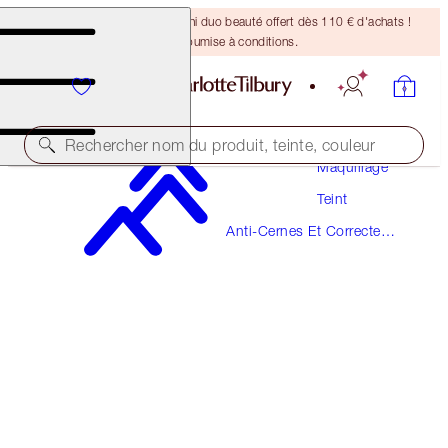
DERNIÈRE CHANCE ! Un mini duo beauté offert dès 110 € d'achats !
Offre soumise à conditions.
Rechercher nom du produit, teinte, couleur
Maquillage
Teint
AIRBRUSH FLAWLESS BLUR CONCEALER
Anti-Cernes Et Correcteurs
3.5 FAIR
De Couleur
38,00 €
(
45,78 €
/
10
g
)