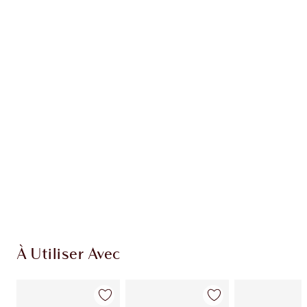
Recevez 38 pièces de fidélité
En savoir plus
EXCLUSIVITÉS CHARLOTTE TILBURY
Club fidélité Charlotte's Darlings. Gagnez des
pièces de fidélité à chaque achat!
Livraison standard gratuite lorsque votre
montant atteint 59,00 €
Choissisez 2 échantillons gratuits au moment
de confirmer vos achats
À Utiliser Avec