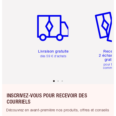
Article 1 sur 6
Article 
Livraison gratuite
Recev
2 échanti
dès 59 € d'achats
gratui
pour tou
comman
INSCRIVEZ-VOUS POUR RECEVOIR DES
COURRIELS
Découvrez en avant-première nos produits, offres et conseils