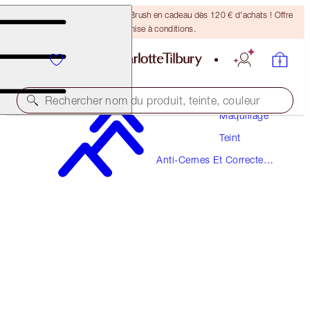
Recevez un pinceau Bronzing Brush en cadeau dès 120 € d'achats ! Offre
soumise à conditions.
Rechercher nom du produit, teinte, couleur
Maquillage
Teint
BEAUTIFUL SKIN RADIANT CONCEALER
Anti-Cernes Et Correcteurs
7 MEDIUM
De Couleur
38,00 €
(
52,78 €
/
10
g
)