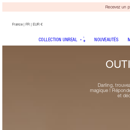
Recevez un p
France
| FR | EUR €
COLLECTION UNREAL
NOUVEAUTÉS
OUT
Darling, trouve
magique ! Répondez
et dé