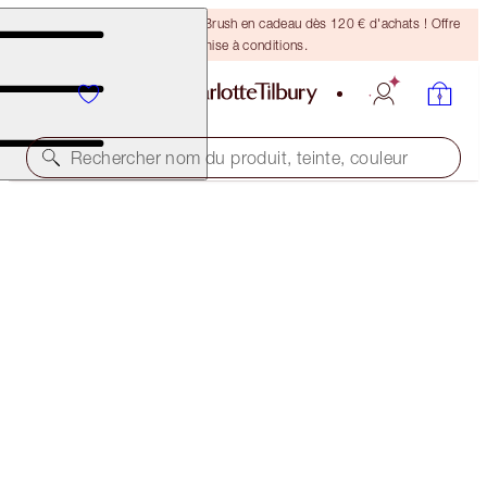
Recevez un pinceau Bronzing Brush en cadeau dès 120 € d'achats ! Offre
soumise à conditions.
Rechercher nom du produit, teinte, couleur
2 POUR LE PRIX D'UN
AIRBRUSH BRONZER DUO
LIMITED TIME OFFER
106,00 €
(
33,12 €
/
10
g
)