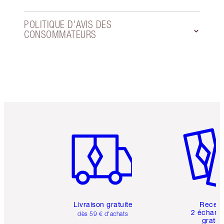
POLITIQUE D'AVIS DES
CONSOMMATEURS
Article 1 sur 6
Article 
Livraison gratuite
Recev
2 échanti
dès 59 € d'achats
gratui